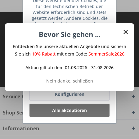
Diese Website benutzt Cookies, die
für den technischen Betrieb der
Website erforderlich sind und stets
gesetzt werden. Andere Cookies, die
Abonnieren Sie den kostenlosen Deine
den Komfort bei Benutzung dieser
×
TraumKüche Newsletter und verpassen
Website erhöhen, der Direktwerbung
Bevor Sie gehen ...
dienen oder die Interaktion mit
Sie keine Neuigkeit oder Aktion mehr aus
anderen Websites und sozialen
dem Traum Küchen - Shop.
Entdecken Sie unsere aktuellen Angebote und sichern
Netzwerken vereinfachen sollen,
werden nur mit Ihrer Zustimmung
Sie sich
10% Rabatt
mit dem Code:
SommerSale2026
gesetzt.
Mehr Informationen
Aktion gilt ab dem 01.08.2026 - 31.08.2026
Ich habe die
Datenschutzbestimmungen
Ablehnen
zur Kenntnis genommen.
Nein danke, schließen
Konfigurieren
Service Hotline
Alle akzeptieren
Shop Service
Informationen