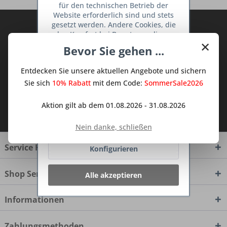
für den technischen Betrieb der
Website erforderlich sind und stets
gesetzt werden. Andere Cookies, die
Abonnieren Sie den kostenlosen Deine
den Komfort bei Benutzung dieser
TraumKüche Newsletter und verpassen
×
Website erhöhen, der Direktwerbung
Bevor Sie gehen ...
Sie keine Neuigkeit oder Aktion mehr aus
dienen oder die Interaktion mit
dem Traum Küchen - Shop.
anderen Websites und sozialen
Entdecken Sie unsere aktuellen Angebote und sichern
Netzwerken vereinfachen sollen,
werden nur mit Ihrer Zustimmung
Sie sich
10% Rabatt
mit dem Code:
SommerSale2026
gesetzt.
Mehr Informationen
Ich habe die
Datenschutzbestimmungen
Aktion gilt ab dem 01.08.2026 - 31.08.2026
zur Kenntnis genommen.
Ablehnen
Nein danke, schließen
Service Hotline
Konfigurieren
Shop Service
Alle akzeptieren
Informationen
Zahlungsmethoden