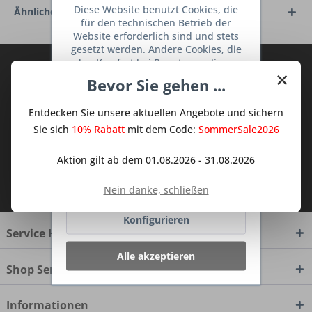
Diese Website benutzt Cookies, die
Ähnliche Artikel
für den technischen Betrieb der
Website erforderlich sind und stets
gesetzt werden. Andere Cookies, die
den Komfort bei Benutzung dieser
Abonnieren Sie den kostenlosen Deine
×
Website erhöhen, der Direktwerbung
Bevor Sie gehen ...
TraumKüche Newsletter und verpassen
dienen oder die Interaktion mit
Sie keine Neuigkeit oder Aktion mehr aus
anderen Websites und sozialen
Entdecken Sie unsere aktuellen Angebote und sichern
Netzwerken vereinfachen sollen,
dem Traum Küchen - Shop.
werden nur mit Ihrer Zustimmung
Sie sich
10% Rabatt
mit dem Code:
SommerSale2026
gesetzt.
Mehr Informationen
Aktion gilt ab dem 01.08.2026 - 31.08.2026
Ich habe die
Datenschutzbestimmungen
Ablehnen
Nein danke, schließen
zur Kenntnis genommen.
Konfigurieren
Service Hotline
Alle akzeptieren
Shop Service
Informationen