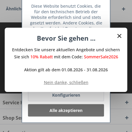
Diese Website benutzt Cookies, die
Ähnliche Artikel
für den technischen Betrieb der
Website erforderlich sind und stets
gesetzt werden. Andere Cookies, die
den Komfort bei Benutzung dieser
Abonnieren Sie den kostenlosen Deine
×
Website erhöhen, der Direktwerbung
Bevor Sie gehen ...
TraumKüche Newsletter und verpassen
dienen oder die Interaktion mit
anderen Websites und sozialen
Sie keine Neuigkeit oder Aktion mehr aus
Entdecken Sie unsere aktuellen Angebote und sichern
Netzwerken vereinfachen sollen,
dem Traum Küchen - Shop.
werden nur mit Ihrer Zustimmung
Sie sich
10% Rabatt
mit dem Code:
SommerSale2026
gesetzt.
Mehr Informationen
Aktion gilt ab dem 01.08.2026 - 31.08.2026
Ich habe die
Datenschutzbestimmungen
Ablehnen
Nein danke, schließen
zur Kenntnis genommen.
Konfigurieren
Service Hotline
Alle akzeptieren
Shop Service