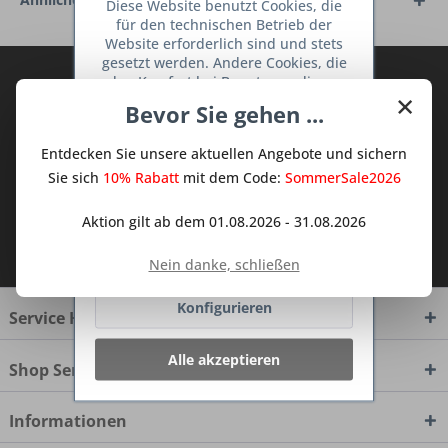
Diese Website benutzt Cookies, die
für den technischen Betrieb der
Website erforderlich sind und stets
gesetzt werden. Andere Cookies, die
Abonnieren Sie den kostenlosen Deine
den Komfort bei Benutzung dieser
×
Website erhöhen, der Direktwerbung
TraumKüche Newsletter und verpassen
Bevor Sie gehen ...
dienen oder die Interaktion mit
Sie keine Neuigkeit oder Aktion mehr aus
anderen Websites und sozialen
dem Traum Küchen - Shop.
Entdecken Sie unsere aktuellen Angebote und sichern
Netzwerken vereinfachen sollen,
werden nur mit Ihrer Zustimmung
Sie sich
10% Rabatt
mit dem Code:
SommerSale2026
gesetzt.
Mehr Informationen
Aktion gilt ab dem 01.08.2026 - 31.08.2026
Ich habe die
Datenschutzbestimmungen
Ablehnen
zur Kenntnis genommen.
Nein danke, schließen
Konfigurieren
Service Hotline
Alle akzeptieren
Shop Service
Informationen