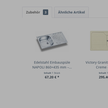
Zubehör
3
Ähnliche Artikel
Edelstahl Einbauspüle
Victory Grani
NAPOLI 860×435 mm –...
Creme –
Inhalt
1 Stück
Inhalt
1
67,20 € *
295,4