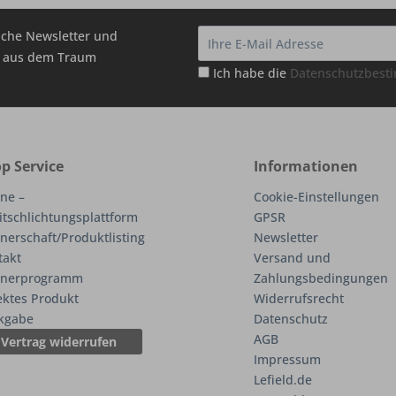
che Newsletter und
hr aus dem Traum
Ich habe die
Datenschutzbes
p Service
Informationen
ne –
Cookie-Einstellungen
itschlichtungsplattform
GPSR
nerschaft/Produktlisting
Newsletter
takt
Versand und
tnerprogramm
Zahlungsbedingungen
ektes Produkt
Widerrufsrecht
kgabe
Datenschutz
AGB
Vertrag widerrufen
Impressum
Lefield.de