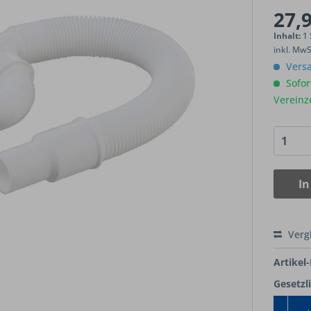
27,9
Inhalt:
1
inkl. Mw
Versa
Sofort
Vereinz
In
Verg
Artikel-
Gesetzl