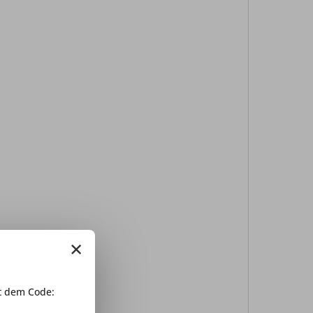
×
 dem Code: