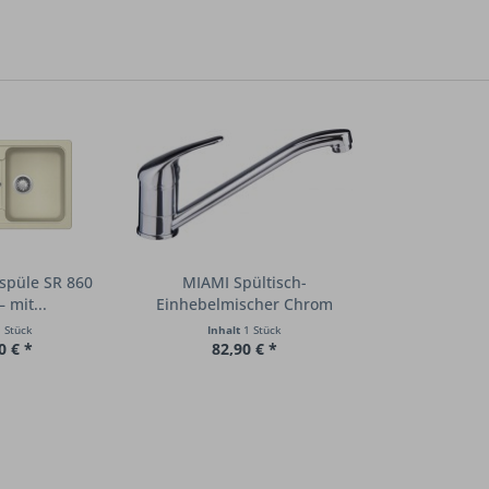
tspüle SR 860
MIAMI Spültisch-
 mit...
Einhebelmischer Chrom
Hochdruck...
 Stück
Inhalt
1 Stück
0 € *
82,90 € *