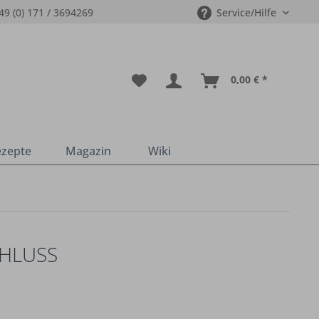
49 (0) 171 / 3694269
Service/Hilfe
0,00 € *
ezepte
Magazin
Wiki
CHLUSS