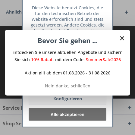
Diese Website benutzt Cookies, die
Ähnliche Artikel
für den technischen Betrieb der
Website erforderlich sind und stets
gesetzt werden. Andere Cookies, die
den Komfort bei Benutzung dieser
×
Abonnieren Sie den kostenlosen Deine
Website erhöhen, der Direktwerbung
Bevor Sie gehen ...
dienen oder die Interaktion mit
TraumKüche Newsletter und verpassen
anderen Websites und sozialen
Sie keine Neuigkeit oder Aktion mehr aus
Entdecken Sie unsere aktuellen Angebote und sichern
Netzwerken vereinfachen sollen,
dem Traum Küchen - Shop.
werden nur mit Ihrer Zustimmung
Sie sich
10% Rabatt
mit dem Code:
SommerSale2026
gesetzt.
Mehr Informationen
Aktion gilt ab dem 01.08.2026 - 31.08.2026
Ich habe die
Datenschutzbestimmungen
Ablehnen
Nein danke, schließen
zur Kenntnis genommen.
Konfigurieren
Service Hotline
Alle akzeptieren
Shop Service