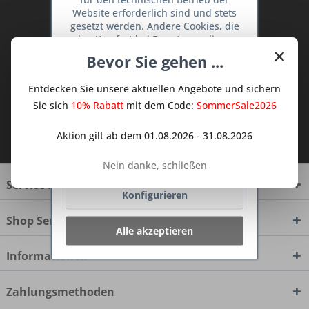
Website erforderlich sind und stets
Abonnieren Sie den kostenlosen Deine
gesetzt werden. Andere Cookies, die
TraumKüche Newsletter und verpassen
den Komfort bei Benutzung dieser
×
Website erhöhen, der Direktwerbung
Sie keine Neuigkeit oder Aktion mehr aus
Bevor Sie gehen ...
dienen oder die Interaktion mit
dem Traum Küchen - Shop.
anderen Websites und sozialen
Entdecken Sie unsere aktuellen Angebote und sichern
Netzwerken vereinfachen sollen,
werden nur mit Ihrer Zustimmung
Sie sich
10% Rabatt
mit dem Code:
SommerSale2026
gesetzt.
Mehr Informationen
Ich habe die
Datenschutzbestimmungen
Aktion gilt ab dem 01.08.2026 - 31.08.2026
zur Kenntnis genommen.
Ablehnen
Nein danke, schließen
Service Hotline
Konfigurieren
Shop Service
Alle akzeptieren
Informationen
Zahlungsmethoden