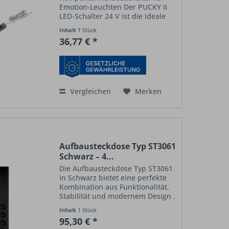
Emotion-Leuchten Der PUCKY II
LED-Schalter 24 V ist die ideale
Steuerung für alle Emotion-LED-
Inhalt
1 Stück
Leuchten – ganz ohne
36,77 € *
Fernbedienung oder App. Mit
seinem kompakten Design (nur
75 × 22...
Vergleichen
Merken
Aufbausteckdose Typ ST3061
Schwarz – 4...
Die Aufbausteckdose Typ ST3061
in Schwarz bietet eine perfekte
Kombination aus Funktionalität,
Stabilität und modernem Design .
Mit vier Schutzkontakt-
Inhalt
1 Stück
Steckdosen (230 V / 16 A / 3500
95,30 € *
W) liefert sie zuverlässig Energie