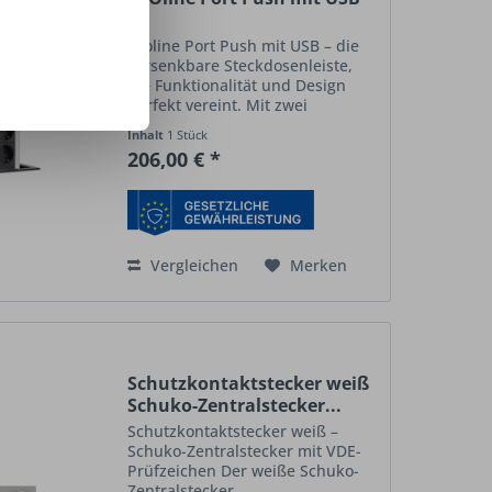
Evoline Port Push mit USB – die
versenkbare Steckdosenleiste,
die Funktionalität und Design
perfekt vereint. Mit zwei
Schukosteckdosen und einem
Inhalt
1 Stück
integrierten USB-Charger (5 V,
206,00 € *
2,2 A, Typ A) bietet sie flexible
Anschlussmöglichkeiten für...
Vergleichen
Merken
Schutzkontaktstecker weiß
Schuko-Zentralstecker...
Schutzkontaktstecker weiß –
Schuko-Zentralstecker mit VDE-
Prüfzeichen Der weiße Schuko-
Zentralstecker