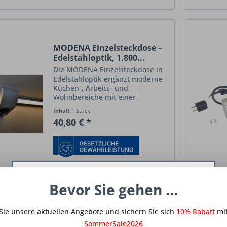
MODENA Einzelsteckdose –
Edelstahloptik, 1.800...
Die MODENA Einzelsteckdose in
Edelstahloptik ergänzt moderne
Küchen-, Arbeits- und
Wohnbereiche mit einer
schlanken, zeitlosen
Inhalt
1 Stück
Stromlösung. Das Design ist
40,80 € *
passgenau auf die MODENA Serie
in alu-eloxierter Ausführung
abgestimmt und fügt...
Vergleichen
Merken
Diese Website benutzt Cookies, die für den
Bevor Sie gehen ...
technischen Betrieb der Website erforderlich
sind und stets gesetzt werden. Andere Cookies,
Sie unsere aktuellen Angebote und sichern Sie sich
die den Komfort bei Benutzung dieser Website
10% Rabatt
mit
erhöhen, der Direktwerbung dienen oder die
SommerSale2026
EVOline Port Push