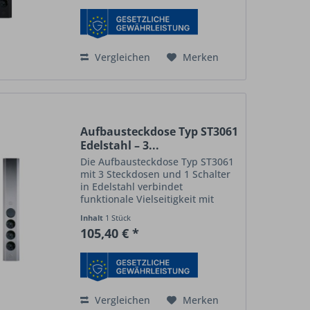
für Küchengeräte,...
Vergleichen
Merken
Aufbausteckdose Typ ST3061
Edelstahl – 3...
Die Aufbausteckdose Typ ST3061
mit 3 Steckdosen und 1 Schalter
in Edelstahl verbindet
funktionale Vielseitigkeit mit
elegantem Design und
Inhalt
1 Stück
technischer Präzision . Sie ist
105,40 € *
ideal für Küchen, Werkstätten
oder Arbeitsplätze, an denen
mehrere...
Vergleichen
Merken