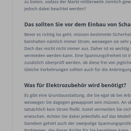
zu bieten, sodass der Markt mittlerweile ziemlich gew
jedoch dabei beachtet werden?
Das sollten Sie vor dem Einbau von Sch
Bevor es richtig los geht, müssen bestimmte Sicherhe
beinhalten nämlich immer Strom, weswegen sie sehr g
Doch das reicht nicht immer aus. Daher ist es wichtig
vermieden werden kann. Eine Spannungsfreiheit ist i
zusätzlich überprüft werden, ob diese frei von jegli
Gleiche Vorkehrungen sollten auch für die Anbringun
Was für Elektrozubehör wird benötigt?
Es gibt eine Grundausstattung, die Sie egal ob bei Arb
weswegen Sie dagegen gewappnet sein müssen. An obers
tatsächlich kein Strom fließt. Somit vermeiden Sie n
erwischen. Achten Sie dabei jedenfalls auf das Model
Daneben gehört auch der zweipolige Spannungsprüfer 
Problemen, die dieser Prüfer für Sie beseitigen kann