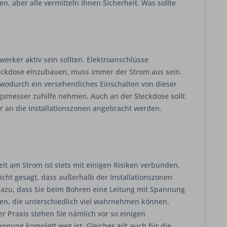
, aber alle vermitteln Ihnen Sicherheit. Was sollte
rker aktiv sein sollten. Elektroanschlüsse
teckdose einzubauen, muss immer der Strom aus sein.
 wodurch ein versehentliches Einschalten von dieser
gsmesser zuhilfe nehmen. Auch an der Steckdose sollt
er an die Installationszonen angebracht werden.
eit am Strom ist stets mit einigen Risiken verbunden,
cht gesagt, dass außerhalb der Installationszonen
 dazu, dass Sie beim Bohren eine Leitung mit Spannung
oren, die unterschiedlich viel wahrnehmen können.
 Praxis stehen Sie nämlich vor so einigen
nung komplett weg ist. Gleiches gilt auch für die