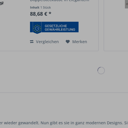
Aluminiumfarben-Design bietet
Inhalt
1 Stück
eine durchdachte Lösung für
88,68 € *
moderne Wohn- und
Arbeitsbereiche. Perfekt passend
zur Corner...
Vergleichen
Merken
er wieder gewandelt. Nun gibt es sie in ganz modernen Designs. 