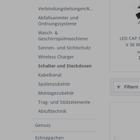
Verbindungsleitungen/Kabel
Abfallsammler und
Ordnungssysteme
Wasch- &
LED CAP S
Geschirrspülmaschiene
V 36 Wa
Sonnen- und Sichtschutz
I
Wireless Charger
Schalter und Steckdosen
Kabelkanal
Spülenzubehör
Filtern
Montagezubehör
Trag- und Stützelemente
Ablufttechnik
Genuss
Schnäppchen