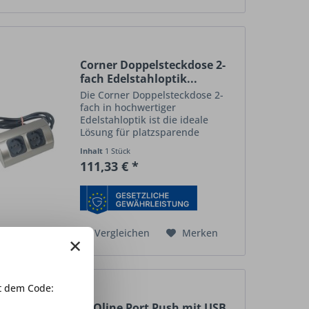
Corner Doppelsteckdose 2-
fach Edelstahloptik...
Die Corner Doppelsteckdose 2-
fach in hochwertiger
Edelstahloptik ist die ideale
Lösung für platzsparende
Stromversorgung in Küchen,
Inhalt
1 Stück
Büros, Werkstätten und
111,33 € *
Arbeitsbereichen. Durch die
Eckmontage lässt sich die
Steckdosenleiste optimal...
Vergleichen
Merken
×
 dem Code:
EVOline Port Push mit USB