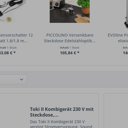
ensorschalter 12
PICCOLINO Versenkbare
EVOline Po
tt 1,8/1,8 m...
Steckdose Edelstahloptik...
eloxi
nhalt
1 Stück
Inhalt
1 Stück
Inh
33,08 € *
105,84 € *
14
Toki II Kombigerät 230 V mit
Steckdose,...
Das Toki II Kombigerät 230 V
vereint Stromversorgung, Sound