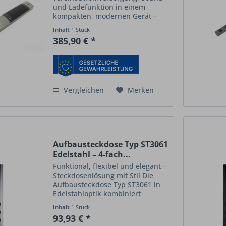
und Ladefunktion in einem
kompakten, modernen Gerät –
perfekt für Küchen,
Inhalt
1 Stück
Arbeitsbereiche und Nischen. Die
385,90 € *
Doppel-Schuko-Steckdose
ermöglicht den gleichzeitigen
Anschluss zweier...
Vergleichen
Merken
Aufbausteckdose Typ ST3061
Edelstahl – 4-fach...
Funktional, flexibel und elegant –
Steckdosenlösung mit Stil Die
Aufbausteckdose Typ ST3061 in
Edelstahloptik kombiniert
praktische Funktionalität mit
Inhalt
1 Stück
einem zeitlosen, modernen
93,93 € *
Design . Mit vier Schuko-