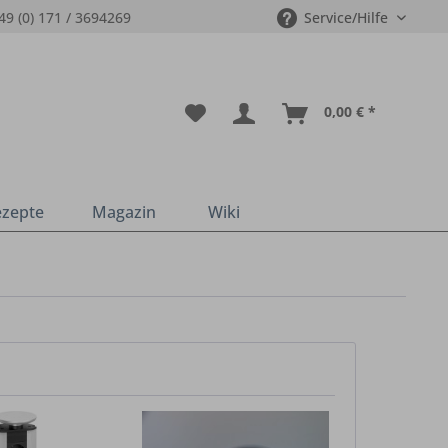
49 (0) 171 / 3694269
Service/Hilfe
0,00 € *
ezepte
Magazin
Wiki