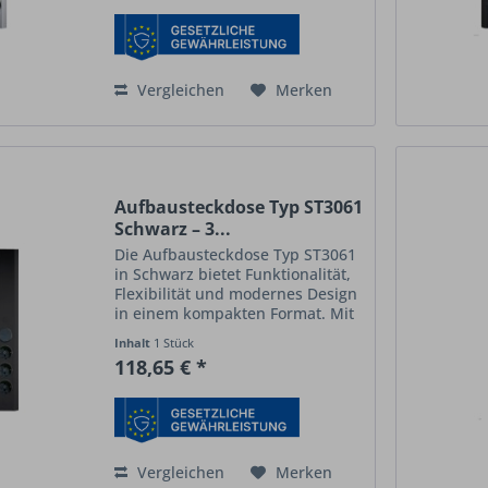
Steckdosen (240 V / 16 A / 3500
W)...
Vergleichen
Merken
Aufbausteckdose Typ ST3061
Schwarz – 3...
Die Aufbausteckdose Typ ST3061
in Schwarz bietet Funktionalität,
Flexibilität und modernes Design
in einem kompakten Format. Mit
drei Schuko-Steckdosen (250 V /
Inhalt
1 Stück
16 A) und einem separaten
118,65 € *
Schalter für eine Eurokupplung
ist sie ideal für...
Vergleichen
Merken