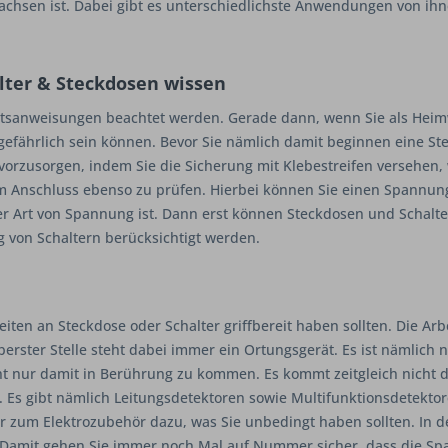
achsen ist. Dabei gibt es unterschiedlichste Anwendungen von ihnen
alter & Steckdosen wissen
itsanweisungen beachtet werden. Gerade dann, wenn Sie als Heimwe
efährlich sein können. Bevor Sie nämlich damit beginnen eine S
 vorzusorgen, indem Sie die Sicherung mit Klebestreifen versehen,
m Anschluss ebenso zu prüfen. Hierbei können Sie einen Spannun
cher Art von Spannung ist. Dann erst können Steckdosen und Schalt
g von Schaltern berücksichtigt werden.
eiten an Steckdose oder Schalter griffbereit haben sollten. Die Arb
ter Stelle steht dabei immer ein Ortungsgerät. Es ist nämlich ni
icht nur damit in Berührung zu kommen. Es kommt zeitgleich nicht
l. Es gibt nämlich Leitungsdetektoren sowie Multifunktionsdetekt
zum Elektrozubehör dazu, was Sie unbedingt haben sollten. In der
. Damit gehen Sie immer noch Mal auf Nummer sicher, dass die Span