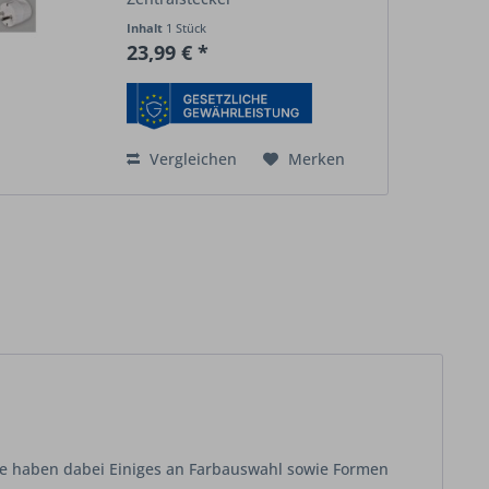
(Schutzkontaktstecker) mit
Inhalt
1 Stück
Kabelaustritt nach oben ist die
23,99 € *
sichere, normgerechte Lösung für
den Anschluss von elektrischen
Geräten in...
Vergleichen
Merken
Sie haben dabei Einiges an Farbauswahl sowie Formen