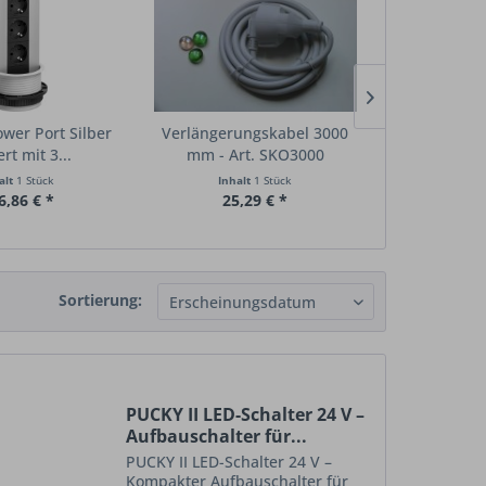
wer Port Silber
Verlängerungskabel 3000
TWIST Stec
ert mit 3...
mm - Art. SKO3000
Edelstahlop
alt
1 Stück
Inhalt
1 Stück
Inha
6,86 € *
25,29 € *
144,
Sortierung:
PUCKY II LED-Schalter 24 V –
Aufbauschalter für...
PUCKY II LED-Schalter 24 V –
Kompakter Aufbauschalter für