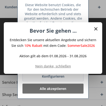
Diese Website benutzt Cookies, die
Kunden haben sich ebenfalls angesehen
für den technischen Betrieb der
Website erforderlich sind und stets
gesetzt werden. Andere Cookies, die
den Komfort bei Benutzung dieser
Abonnieren Sie den kostenlosen Deine
×
Website erhöhen, der Direktwerbung
Bevor Sie gehen ...
TraumKüche Newsletter und verpassen
dienen oder die Interaktion mit
anderen Websites und sozialen
Sie keine Neuigkeit oder Aktion mehr aus
Entdecken Sie unsere aktuellen Angebote und sichern
Netzwerken vereinfachen sollen,
dem Traum Küchen - Shop.
werden nur mit Ihrer Zustimmung
Sie sich
10% Rabatt
mit dem Code:
SommerSale2026
gesetzt.
Mehr Informationen
Aktion gilt ab dem 01.08.2026 - 31.08.2026
Ich habe die
Datenschutzbestimmungen
Ablehnen
Nein danke, schließen
zur Kenntnis genommen.
Konfigurieren
Service Hotline
Alle akzeptieren
Shop Service