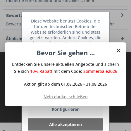
moderne Funktionalität und stilvolles...
mehr
Bewertungen
0
Diese Website benutzt Cookies, die
Bewertungen lesen, schreiben und diskutieren...
mehr
für den technischen Betrieb der
Website erforderlich sind und stets
gesetzt werden. Andere Cookies, die
Ähnliche Artikel
den Komfort bei Benutzung dieser
×
Website erhöhen, der Direktwerbung
Bevor Sie gehen ...
dienen oder die Interaktion mit
anderen Websites und sozialen
Abonnieren Sie den kostenlosen Deine
Entdecken Sie unsere aktuellen Angebote und sichern
Netzwerken vereinfachen sollen,
TraumKüche Newsletter und verpassen
werden nur mit Ihrer Zustimmung
Sie sich
10% Rabatt
mit dem Code:
SommerSale2026
Sie keine Neuigkeit oder Aktion mehr aus
gesetzt.
Mehr Informationen
dem Traum Küchen - Shop.
Aktion gilt ab dem 01.08.2026 - 31.08.2026
Ablehnen
Nein danke, schließen
Ich habe die
Datenschutzbestimmungen
Konfigurieren
zur Kenntnis genommen.
Alle akzeptieren