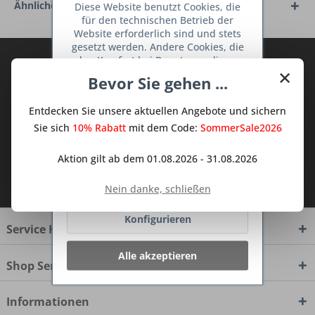
Ähnliche Artikel
Diese Website benutzt Cookies, die
für den technischen Betrieb der
Website erforderlich sind und stets
gesetzt werden. Andere Cookies, die
den Komfort bei Benutzung dieser
Abonnieren Sie den kostenlosen Deine
×
Website erhöhen, der Direktwerbung
TraumKüche Newsletter und verpassen
Bevor Sie gehen ...
dienen oder die Interaktion mit
Sie keine Neuigkeit oder Aktion mehr aus
anderen Websites und sozialen
dem Traum Küchen - Shop.
Entdecken Sie unsere aktuellen Angebote und sichern
Netzwerken vereinfachen sollen,
werden nur mit Ihrer Zustimmung
Sie sich
10% Rabatt
mit dem Code:
SommerSale2026
gesetzt.
Mehr Informationen
Aktion gilt ab dem 01.08.2026 - 31.08.2026
Ich habe die
Datenschutzbestimmungen
Ablehnen
zur Kenntnis genommen.
Nein danke, schließen
Konfigurieren
Service Hotline
Alle akzeptieren
Shop Service
Informationen