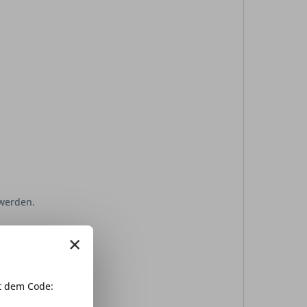
 werden.
×
 dem Code: