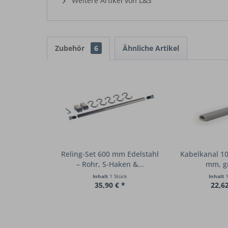
Weitere Artikel von L&S
Zubehör
6
Ähnliche Artikel
Reling-Set 600 mm Edelstahl
Kabelkanal 1
– Rohr, S-Haken &...
mm, gr
Inhalt
1 Stück
Inhalt
1
35,90 € *
22,62