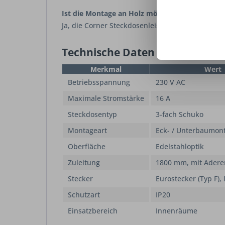
Ist die Montage an Holz möglich?
Ja, die Corner Steckdosenleiste ist für die kla
Technische Daten
Merkmal
Wert
Betriebsspannung
230 V AC
Maximale Stromstärke
16 A
Steckdosentyp
3-fach Schuko
Montageart
Eck- / Unterbaumon
Oberfläche
Edelstahloptik
Zuleitung
1800 mm, mit Ader
Stecker
Eurostecker (Typ F), 
Schutzart
IP20
Einsatzbereich
Innenräume