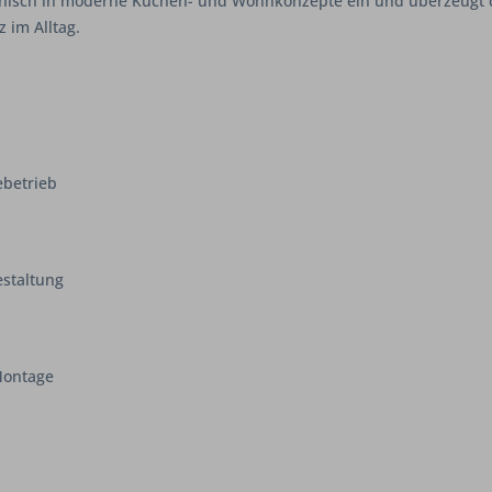
nisch in moderne Küchen- und Wohnkonzepte ein und überzeugt d
 im Alltag.
ebetrieb
estaltung
 Montage