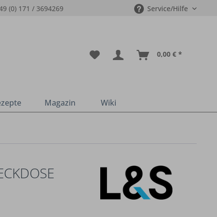
49 (0) 171 / 3694269
Service/Hilfe
0,00 € *
ezepte
Magazin
Wiki
TECKDOSE