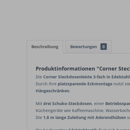
Beschreibung
Bewertungen
0
Produktinformationen "Corner Steck
Die
Corner Steckdosenleiste 3-fach in Edelstah
Durch ihre
platzsparende Eckmontage
nutzt si
Hängeschränken
.
Mit
drei Schuko-Steckdosen
, einer
Betriebsspa
Küchengeräte wie Kaffeemaschine, Wasserkoche
Die
1,8 m lange Zuleitung mit Aderendhülsen
s