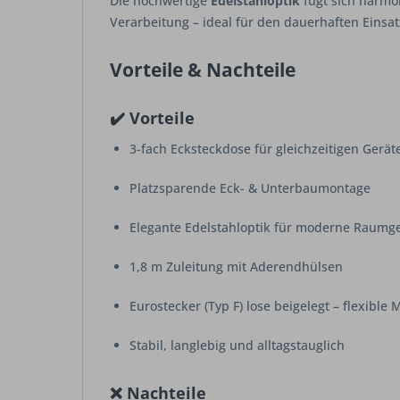
Die hochwertige
Edelstahloptik
fügt sich harmo
Verarbeitung – ideal für den dauerhaften Einsatz
Vorteile & Nachteile
✔️ Vorteile
3-fach Ecksteckdose für gleichzeitigen Gerät
Platzsparende Eck- & Unterbaumontage
Elegante Edelstahloptik für moderne Raumg
1,8 m Zuleitung mit Aderendhülsen
Eurostecker (Typ F) lose beigelegt – flexible
Stabil, langlebig und alltagstauglich
❌ Nachteile