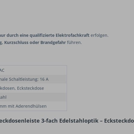
nur durch eine qualifizierte Elektrofachkraft
erfolgen.
g, Kurzschluss oder Brandgefahr
führen.
AC
ale Schaltleistung: 16 A
ckdosen, Ecksteckdose
tahl
mm mit Aderendhülsen
eckdosenleiste 3-fach Edelstahloptik – Ecksteckd