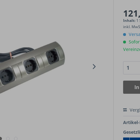
121,
Inhalt:
1
inkl. Mw
Versa
Sofort
Vereinz
In
Verg
Artikel-
Gesetzl