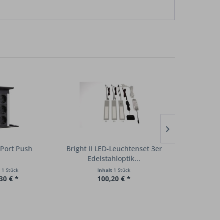
 Port Push
Bright II LED-Leuchtenset 3er
Cas
Edelstahloptik...
Schutzkontak
t
1 Stück
Inhalt
1 Stück
Inha
30 € *
100,20 € *
121