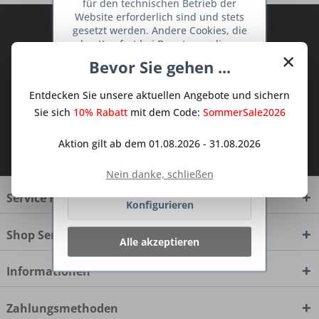
für den technischen Betrieb der
Website erforderlich sind und stets
Abonnieren Sie den kostenlosen Deine
gesetzt werden. Andere Cookies, die
den Komfort bei Benutzung dieser
TraumKüche Newsletter und verpassen
×
Website erhöhen, der Direktwerbung
Sie keine Neuigkeit oder Aktion mehr aus
Bevor Sie gehen ...
dienen oder die Interaktion mit
dem Traum Küchen - Shop.
anderen Websites und sozialen
Entdecken Sie unsere aktuellen Angebote und sichern
Netzwerken vereinfachen sollen,
werden nur mit Ihrer Zustimmung
Sie sich
10% Rabatt
mit dem Code:
SommerSale2026
gesetzt.
Mehr Informationen
Ich habe die
Datenschutzbestimmungen
Aktion gilt ab dem 01.08.2026 - 31.08.2026
zur Kenntnis genommen.
Ablehnen
Nein danke, schließen
Service Hotline
Konfigurieren
Shop Service
Alle akzeptieren
Informationen
Zahlungsmethoden