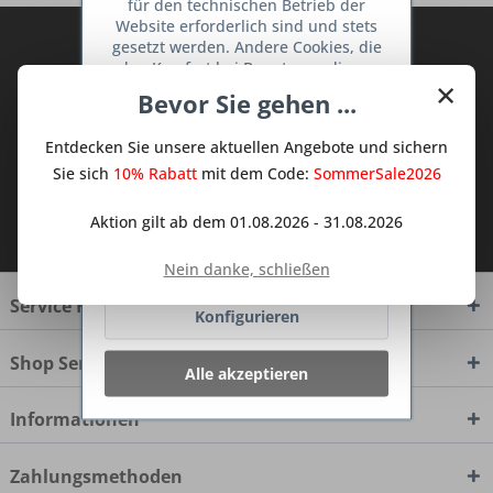
für den technischen Betrieb der
Website erforderlich sind und stets
Abonnieren Sie den kostenlosen Deine
gesetzt werden. Andere Cookies, die
den Komfort bei Benutzung dieser
TraumKüche Newsletter und verpassen
×
Website erhöhen, der Direktwerbung
Sie keine Neuigkeit oder Aktion mehr aus
Bevor Sie gehen ...
dienen oder die Interaktion mit
dem Traum Küchen - Shop.
anderen Websites und sozialen
Entdecken Sie unsere aktuellen Angebote und sichern
Netzwerken vereinfachen sollen,
werden nur mit Ihrer Zustimmung
Sie sich
10% Rabatt
mit dem Code:
SommerSale2026
gesetzt.
Mehr Informationen
Ich habe die
Datenschutzbestimmungen
Aktion gilt ab dem 01.08.2026 - 31.08.2026
zur Kenntnis genommen.
Ablehnen
Nein danke, schließen
Service Hotline
Konfigurieren
Shop Service
Alle akzeptieren
Informationen
Zahlungsmethoden