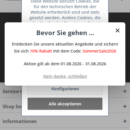
Diese Website benutzt Cookies, die
für den technischen Betrieb der
Website erforderlich sind und stets
gesetzt werden. Andere Cookies, die
Abonnieren Sie den kostenlosen Deine
den Komfort bei Benutzung dieser
×
TraumKüche Newsletter und verpassen
Website erhöhen, der Direktwerbung
Bevor Sie gehen ...
dienen oder die Interaktion mit
Sie keine Neuigkeit oder Aktion mehr aus
anderen Websites und sozialen
dem Traum Küchen - Shop.
Entdecken Sie unsere aktuellen Angebote und sichern
Netzwerken vereinfachen sollen,
werden nur mit Ihrer Zustimmung
Sie sich
10% Rabatt
mit dem Code:
SommerSale2026
gesetzt.
Mehr Informationen
Aktion gilt ab dem 01.08.2026 - 31.08.2026
Ich habe die
Datenschutzbestimmungen
Ablehnen
zur Kenntnis genommen.
Nein danke, schließen
Konfigurieren
Service Hotline
Alle akzeptieren
Shop Service
Informationen