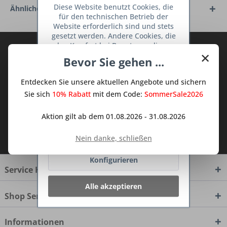
Diese Website benutzt Cookies, die
Ähnliche Artikel
für den technischen Betrieb der
Website erforderlich sind und stets
gesetzt werden. Andere Cookies, die
den Komfort bei Benutzung dieser
Abonnieren Sie den kostenlosen Deine
×
Website erhöhen, der Direktwerbung
Bevor Sie gehen ...
TraumKüche Newsletter und verpassen
dienen oder die Interaktion mit
Sie keine Neuigkeit oder Aktion mehr aus
anderen Websites und sozialen
Entdecken Sie unsere aktuellen Angebote und sichern
Netzwerken vereinfachen sollen,
dem Traum Küchen - Shop.
werden nur mit Ihrer Zustimmung
Sie sich
10% Rabatt
mit dem Code:
SommerSale2026
gesetzt.
Mehr Informationen
Aktion gilt ab dem 01.08.2026 - 31.08.2026
Ich habe die
Datenschutzbestimmungen
Ablehnen
Nein danke, schließen
zur Kenntnis genommen.
Konfigurieren
Service Hotline
Alle akzeptieren
Shop Service
Informationen