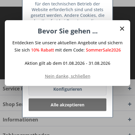
für den technischen Betrieb der
Website erforderlich sind und stets
gesetzt werden. Andere Cookies, die
Abonnieren Sie den kostenlosen Deine
den Komfort bei Benutzung dieser
TraumKüche Newsletter und verpassen
×
Website erhöhen, der Direktwerbung
Bevor Sie gehen ...
Sie keine Neuigkeit oder Aktion mehr aus
dienen oder die Interaktion mit
dem Traum Küchen - Shop.
anderen Websites und sozialen
Entdecken Sie unsere aktuellen Angebote und sichern
Netzwerken vereinfachen sollen,
werden nur mit Ihrer Zustimmung
Sie sich
10% Rabatt
mit dem Code:
SommerSale2026
gesetzt.
Mehr Informationen
Aktion gilt ab dem 01.08.2026 - 31.08.2026
Ich habe die
Datenschutzbestimmungen
zur Kenntnis genommen.
Ablehnen
Nein danke, schließen
Service Hotline
Konfigurieren
Shop Service
Alle akzeptieren
Informationen