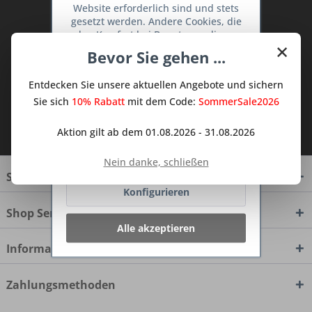
Website erforderlich sind und stets
Abonnieren Sie den kostenlosen Deine
gesetzt werden. Andere Cookies, die
TraumKüche Newsletter und verpassen
den Komfort bei Benutzung dieser
Sie keine Neuigkeit oder Aktion mehr aus
×
Website erhöhen, der Direktwerbung
Bevor Sie gehen ...
dem Traum Küchen - Shop.
dienen oder die Interaktion mit
anderen Websites und sozialen
Entdecken Sie unsere aktuellen Angebote und sichern
Netzwerken vereinfachen sollen,
werden nur mit Ihrer Zustimmung
Sie sich
10% Rabatt
mit dem Code:
SommerSale2026
gesetzt.
Mehr Informationen
Ich habe die
Datenschutzbestimmungen
Aktion gilt ab dem 01.08.2026 - 31.08.2026
zur Kenntnis genommen.
Ablehnen
Nein danke, schließen
Service Hotline
Konfigurieren
Shop Service
Alle akzeptieren
Informationen
Zahlungsmethoden