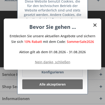
Diese Website benutzt Cookies, die
für den technischen Betrieb der
Website erforderlich sind und stets
gesetzt werden. Andere Cookies, die
Abonnieren Sie den kostenlosen Deine
den Komfort bei Benutzung dieser
×
Website erhöhen, der Direktwerbung
TraumKüche Newsletter und verpassen
Bevor Sie gehen ...
dienen oder die Interaktion mit
Sie keine Neuigkeit oder Aktion mehr aus
anderen Websites und sozialen
dem Traum Küchen - Shop.
Entdecken Sie unsere aktuellen Angebote und sichern
Netzwerken vereinfachen sollen,
werden nur mit Ihrer Zustimmung
Sie sich
10% Rabatt
mit dem Code:
SommerSale2026
gesetzt.
Mehr Informationen
Aktion gilt ab dem 01.08.2026 - 31.08.2026
Ich habe die
Datenschutzbestimmungen
Ablehnen
zur Kenntnis genommen.
Nein danke, schließen
Konfigurieren
Service Hotline
Alle akzeptieren
Shop Service
Informationen