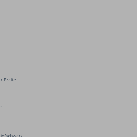
r Breite
e
Tiefschwarz