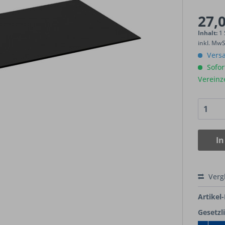
27,0
Inhalt:
1
inkl. Mw
Versa
Sofort
Vereinz
In
Verg
Artikel-
Gesetzl