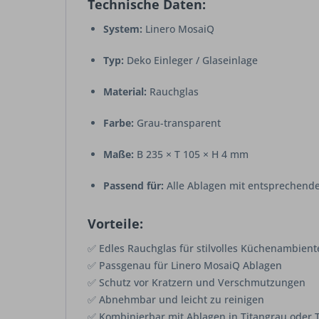
Technische Daten:
System:
Linero MosaiQ
Typ:
Deko Einleger / Glaseinlage
Material:
Rauchglas
Farbe:
Grau-transparent
Maße:
B 235 × T 105 × H 4 mm
Passend für:
Alle Ablagen mit entsprechende
Vorteile:
✅ Edles Rauchglas für stilvolles Küchenambient
✅ Passgenau für Linero MosaiQ Ablagen
✅ Schutz vor Kratzern und Verschmutzungen
✅ Abnehmbar und leicht zu reinigen
✅ Kombinierbar mit Ablagen in Titangrau oder 