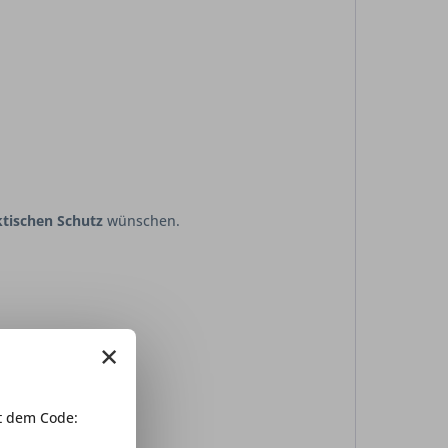
ktischen Schutz
wünschen.
×
edacht.
 dem Code: