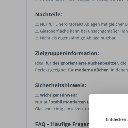
Nachteile:
⚠️ Nur für Linero MosaiQ Ablagen mit gleicher B
⚠️ Glasoberfläche kann bei unsachgemäßer Ha
⚠️ Nicht als eigenständige Ablage nutzbar
Zielgruppeninformation:
Ideal für
designorientierte Küchenbesitzer
, die
Perfekt geeignet für
moderne Küchen
, in dene
Sicherheitshinweis:
⚠️
Wichtiger Hinweis:
Nur auf
stabil montierten Linero MosaiQ Abla
Glas vorsichtig einsetzen, um Bruch oder Kratz
Entdecken 
FAQ – Häufige Fragen: