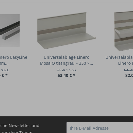
inero EasyLine
Universalablage Linero
Universalabl
m...
MosaiQ titangrau – 350 ×...
Linero 
 Stück
Inhalt
1 Stück
Inhal
 € *
53,40 € *
82,
che Newsletter und
hr aus dem Traum