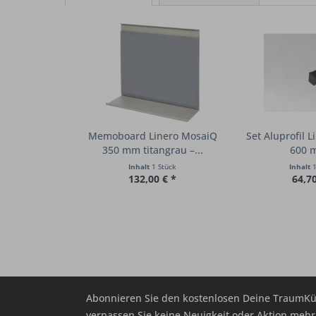
Memoboard Linero MosaiQ
Set Aluprofil L
350 mm titangrau –...
600 m
Inhalt
1 Stück
Inhalt
1
132,00 € *
64,70
Abonnieren Sie den kostenlosen Deine TraumKü
verpassen Sie keine Neuigkeit oder Aktion me