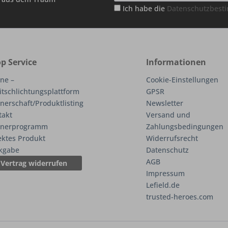
Ich habe die
Datenschutzbes
p Service
Informationen
ne –
Cookie-Einstellungen
itschlichtungsplattform
GPSR
nerschaft/Produktlisting
Newsletter
takt
Versand und
tnerprogramm
Zahlungsbedingungen
ektes Produkt
Widerrufsrecht
kgabe
Datenschutz
AGB
Vertrag widerrufen
Impressum
Lefield.de
trusted-heroes.com