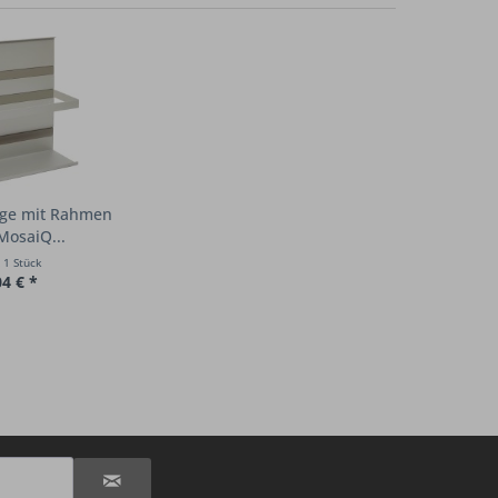
age mit Rahmen
MosaiQ...
t
1 Stück
04 € *