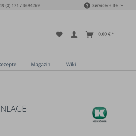
49 (0) 171 / 3694269
Service/Hilfe
0,00 € *
Rezepte
Magazin
Wiki
INLAGE