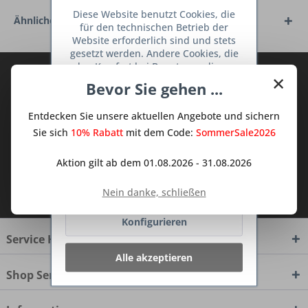
Diese Website benutzt Cookies, die
Ähnliche Artikel
für den technischen Betrieb der
Website erforderlich sind und stets
gesetzt werden. Andere Cookies, die
den Komfort bei Benutzung dieser
Abonnieren Sie den kostenlosen Deine
×
Website erhöhen, der Direktwerbung
Bevor Sie gehen ...
TraumKüche Newsletter und verpassen
dienen oder die Interaktion mit
anderen Websites und sozialen
Sie keine Neuigkeit oder Aktion mehr aus
Entdecken Sie unsere aktuellen Angebote und sichern
Netzwerken vereinfachen sollen,
dem Traum Küchen - Shop.
werden nur mit Ihrer Zustimmung
Sie sich
10% Rabatt
mit dem Code:
SommerSale2026
gesetzt.
Mehr Informationen
Aktion gilt ab dem 01.08.2026 - 31.08.2026
Ich habe die
Datenschutzbestimmungen
Ablehnen
Nein danke, schließen
zur Kenntnis genommen.
Konfigurieren
Service Hotline
Alle akzeptieren
Shop Service