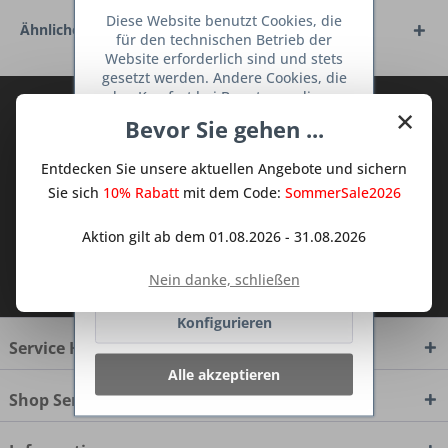
Diese Website benutzt Cookies, die
Ähnliche Artikel
für den technischen Betrieb der
Website erforderlich sind und stets
gesetzt werden. Andere Cookies, die
den Komfort bei Benutzung dieser
Abonnieren Sie den kostenlosen Deine
×
Website erhöhen, der Direktwerbung
Bevor Sie gehen ...
TraumKüche Newsletter und verpassen
dienen oder die Interaktion mit
anderen Websites und sozialen
Sie keine Neuigkeit oder Aktion mehr aus
Entdecken Sie unsere aktuellen Angebote und sichern
Netzwerken vereinfachen sollen,
dem Traum Küchen - Shop.
werden nur mit Ihrer Zustimmung
Sie sich
10% Rabatt
mit dem Code:
SommerSale2026
gesetzt.
Mehr Informationen
Aktion gilt ab dem 01.08.2026 - 31.08.2026
Ich habe die
Datenschutzbestimmungen
Ablehnen
Nein danke, schließen
zur Kenntnis genommen.
Konfigurieren
Service Hotline
Alle akzeptieren
Shop Service