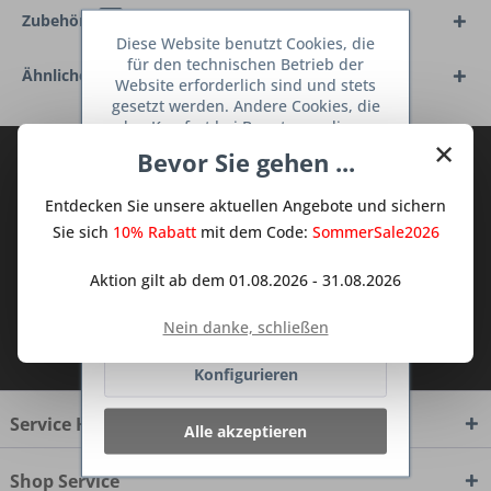
Zubehör
3
Diese Website benutzt Cookies, die
für den technischen Betrieb der
Ähnliche Artikel
Website erforderlich sind und stets
gesetzt werden. Andere Cookies, die
den Komfort bei Benutzung dieser
×
Website erhöhen, der Direktwerbung
Bevor Sie gehen ...
Abonnieren Sie den kostenlosen Deine
dienen oder die Interaktion mit
TraumKüche Newsletter und verpassen
anderen Websites und sozialen
Entdecken Sie unsere aktuellen Angebote und sichern
Netzwerken vereinfachen sollen,
Sie keine Neuigkeit oder Aktion mehr aus
werden nur mit Ihrer Zustimmung
Sie sich
10% Rabatt
mit dem Code:
SommerSale2026
dem Traum Küchen - Shop.
gesetzt.
Mehr Informationen
Aktion gilt ab dem 01.08.2026 - 31.08.2026
Ablehnen
Nein danke, schließen
Ich habe die
Datenschutzbestimmungen
zur Kenntnis genommen.
Konfigurieren
Service Hotline
Alle akzeptieren
Shop Service