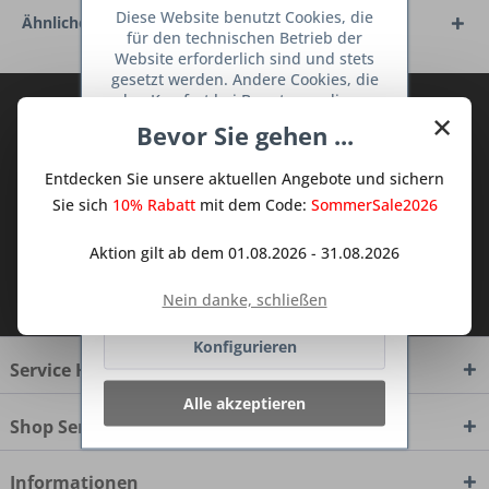
Diese Website benutzt Cookies, die
Ähnliche Artikel
für den technischen Betrieb der
Website erforderlich sind und stets
gesetzt werden. Andere Cookies, die
den Komfort bei Benutzung dieser
Abonnieren Sie den kostenlosen Deine
×
Website erhöhen, der Direktwerbung
Bevor Sie gehen ...
TraumKüche Newsletter und verpassen
dienen oder die Interaktion mit
Sie keine Neuigkeit oder Aktion mehr aus
anderen Websites und sozialen
Entdecken Sie unsere aktuellen Angebote und sichern
Netzwerken vereinfachen sollen,
dem Traum Küchen - Shop.
werden nur mit Ihrer Zustimmung
Sie sich
10% Rabatt
mit dem Code:
SommerSale2026
gesetzt.
Mehr Informationen
Aktion gilt ab dem 01.08.2026 - 31.08.2026
Ich habe die
Datenschutzbestimmungen
Ablehnen
Nein danke, schließen
zur Kenntnis genommen.
Konfigurieren
Service Hotline
Alle akzeptieren
Shop Service
Informationen