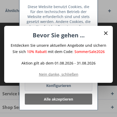
Diese Website benutzt Cookies, die
Ähnliche Artikel
für den technischen Betrieb der
Website erforderlich sind und stets
gesetzt werden. Andere Cookies, die
den Komfort bei Benutzung dieser
×
Abonnieren Sie den kostenlosen Deine
Website erhöhen, der Direktwerbung
Bevor Sie gehen ...
dienen oder die Interaktion mit
TraumKüche Newsletter und verpassen
anderen Websites und sozialen
Sie keine Neuigkeit oder Aktion mehr aus
Entdecken Sie unsere aktuellen Angebote und sichern
Netzwerken vereinfachen sollen,
dem Traum Küchen - Shop.
werden nur mit Ihrer Zustimmung
Sie sich
10% Rabatt
mit dem Code:
SommerSale2026
gesetzt.
Mehr Informationen
Aktion gilt ab dem 01.08.2026 - 31.08.2026
Ablehnen
Ich habe die
Datenschutzbestimmungen
Nein danke, schließen
zur Kenntnis genommen.
Konfigurieren
Service Hotline
Alle akzeptieren
Shop Service