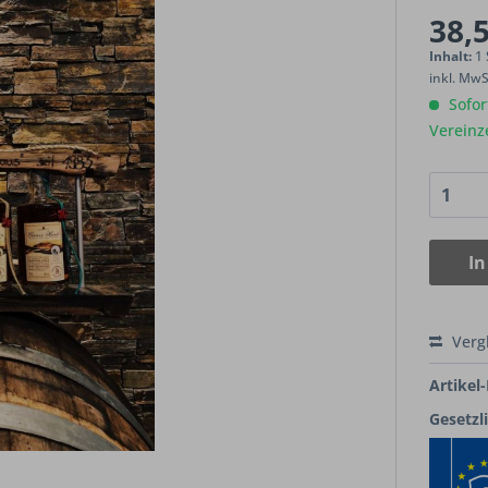
38,5
Inhalt:
1
inkl. Mw
Sofort
Vereinz
In
Verg
Artikel-
Gesetzl