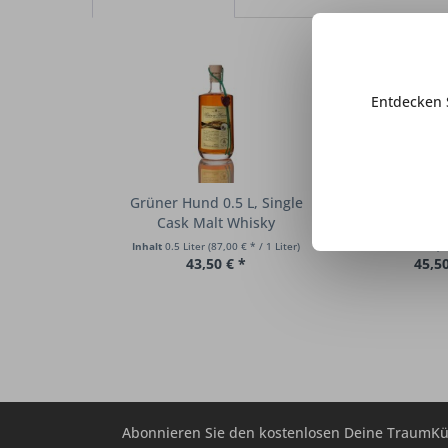
Entdecken 
Grüner Hund 0.5 L, Single
Old Fahr 0,5 L
Cask Malt Whisky
Malt W
Inhalt
0.5 Liter
(87,00 € * / 1 Liter)
Inhalt
0.5 Liter
(9
43,50 € *
45,50
Abonnieren Sie den kostenlosen Deine TraumKü