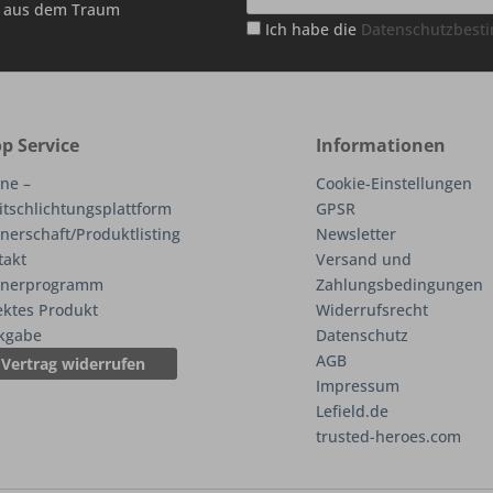
hr aus dem Traum
Ich habe die
Datenschutzbes
p Service
Informationen
ne –
Cookie-Einstellungen
itschlichtungsplattform
GPSR
nerschaft/Produktlisting
Newsletter
takt
Versand und
tnerprogramm
Zahlungsbedingungen
ektes Produkt
Widerrufsrecht
kgabe
Datenschutz
AGB
Vertrag widerrufen
Impressum
Lefield.de
trusted-heroes.com