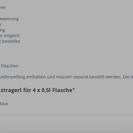
ben
lzmaserung
v
ung
en möglich
t bestellen
L Flaschen
Lieferumfang enthalten und müssen separat bestellt werden. Die Ab
tragerl für 4 x 0,5l Flasche"
 Maus