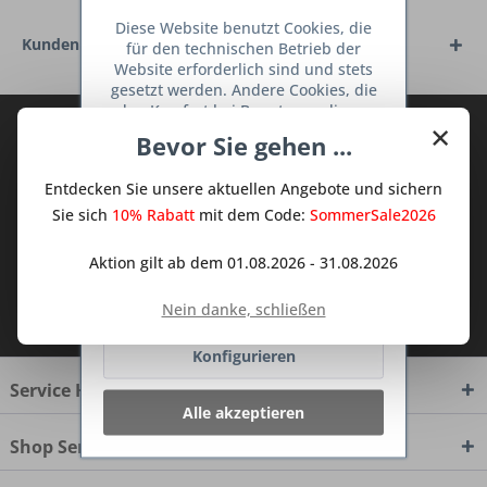
Diese Website benutzt Cookies, die
Kunden haben sich ebenfalls angesehen
für den technischen Betrieb der
Website erforderlich sind und stets
gesetzt werden. Andere Cookies, die
den Komfort bei Benutzung dieser
×
Abonnieren Sie den kostenlosen Deine
Website erhöhen, der Direktwerbung
Bevor Sie gehen ...
dienen oder die Interaktion mit
TraumKüche Newsletter und verpassen
anderen Websites und sozialen
Sie keine Neuigkeit oder Aktion mehr aus
Entdecken Sie unsere aktuellen Angebote und sichern
Netzwerken vereinfachen sollen,
dem Traum Küchen - Shop.
werden nur mit Ihrer Zustimmung
Sie sich
10% Rabatt
mit dem Code:
SommerSale2026
gesetzt.
Mehr Informationen
Aktion gilt ab dem 01.08.2026 - 31.08.2026
Ablehnen
Ich habe die
Datenschutzbestimmungen
Nein danke, schließen
zur Kenntnis genommen.
Konfigurieren
Service Hotline
Alle akzeptieren
Shop Service