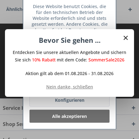
Diese Website benutzt Cookies, die
Ähnliche Artikel
für den technischen Betrieb der
Website erforderlich sind und stets
gesetzt werden. Andere Cookies, die
den Komfort bei Benutzung dieser
Abonnieren Sie den kostenlosen Deine
×
Website erhöhen, der Direktwerbung
Bevor Sie gehen ...
TraumKüche Newsletter und verpassen
dienen oder die Interaktion mit
anderen Websites und sozialen
Sie keine Neuigkeit oder Aktion mehr aus
Entdecken Sie unsere aktuellen Angebote und sichern
Netzwerken vereinfachen sollen,
dem Traum Küchen - Shop.
werden nur mit Ihrer Zustimmung
Sie sich
10% Rabatt
mit dem Code:
SommerSale2026
gesetzt.
Mehr Informationen
Aktion gilt ab dem 01.08.2026 - 31.08.2026
Ich habe die
Datenschutzbestimmungen
Ablehnen
Nein danke, schließen
zur Kenntnis genommen.
Konfigurieren
Service Hotline
Alle akzeptieren
Shop Service