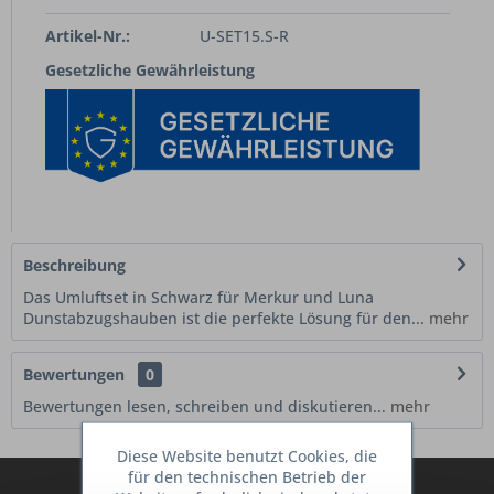
Artikel-Nr.:
U-SET15.S-R
Gesetzliche Gewährleistung
Beschreibung
Das Umluftset in Schwarz für Merkur und Luna
Dunstabzugshauben ist die perfekte Lösung für den...
mehr
Bewertungen
0
Bewertungen lesen, schreiben und diskutieren...
mehr
Diese Website benutzt Cookies, die
für den technischen Betrieb der
Abonnieren Sie den kostenlosen Deine