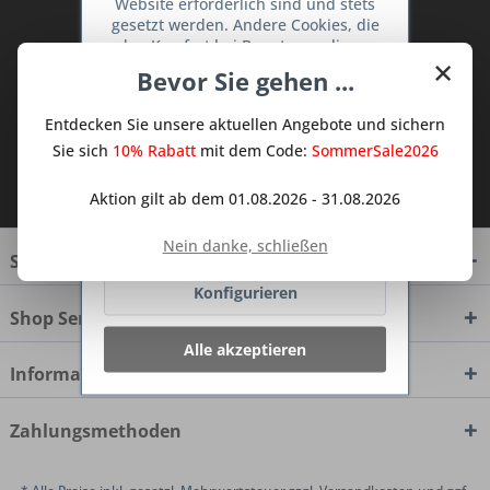
Website erforderlich sind und stets
TraumKüche Newsletter und verpassen
gesetzt werden. Andere Cookies, die
den Komfort bei Benutzung dieser
Sie keine Neuigkeit oder Aktion mehr aus
×
Website erhöhen, der Direktwerbung
Bevor Sie gehen ...
dem Traum Küchen - Shop.
dienen oder die Interaktion mit
anderen Websites und sozialen
Entdecken Sie unsere aktuellen Angebote und sichern
Netzwerken vereinfachen sollen,
werden nur mit Ihrer Zustimmung
Sie sich
10% Rabatt
mit dem Code:
SommerSale2026
gesetzt.
Mehr Informationen
Ich habe die
Datenschutzbestimmungen
zur Kenntnis genommen.
Aktion gilt ab dem 01.08.2026 - 31.08.2026
Ablehnen
Nein danke, schließen
Service Hotline
Konfigurieren
Shop Service
Alle akzeptieren
Informationen
Zahlungsmethoden