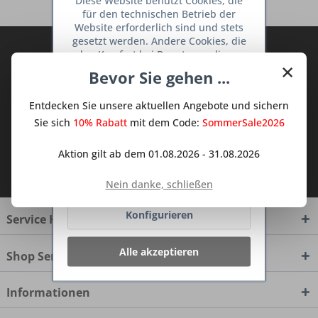
Diese Website benutzt Cookies, die
für den technischen Betrieb der
Website erforderlich sind und stets
gesetzt werden. Andere Cookies, die
Abonnieren Sie den kostenlosen Deine
den Komfort bei Benutzung dieser
×
TraumKüche Newsletter und verpassen
Website erhöhen, der Direktwerbung
Bevor Sie gehen ...
dienen oder die Interaktion mit
Sie keine Neuigkeit oder Aktion mehr aus
anderen Websites und sozialen
dem Traum Küchen - Shop.
Entdecken Sie unsere aktuellen Angebote und sichern
Netzwerken vereinfachen sollen,
werden nur mit Ihrer Zustimmung
Sie sich
10% Rabatt
mit dem Code:
SommerSale2026
gesetzt.
Mehr Informationen
Aktion gilt ab dem 01.08.2026 - 31.08.2026
Ich habe die
Datenschutzbestimmungen
zur Kenntnis genommen.
Ablehnen
Nein danke, schließen
Konfigurieren
Service Hotline
Alle akzeptieren
Shop Service
Informationen