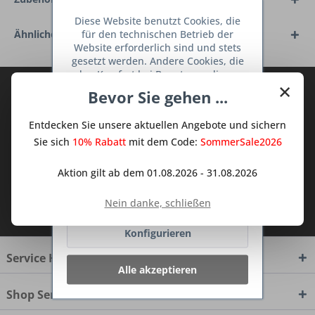
Diese Website benutzt Cookies, die
für den technischen Betrieb der
Ähnliche Artikel
Website erforderlich sind und stets
gesetzt werden. Andere Cookies, die
den Komfort bei Benutzung dieser
×
Website erhöhen, der Direktwerbung
Abonnieren Sie den kostenlosen Deine
Bevor Sie gehen ...
dienen oder die Interaktion mit
TraumKüche Newsletter und verpassen
anderen Websites und sozialen
Sie keine Neuigkeit oder Aktion mehr aus
Entdecken Sie unsere aktuellen Angebote und sichern
Netzwerken vereinfachen sollen,
dem Traum Küchen - Shop.
werden nur mit Ihrer Zustimmung
Sie sich
10% Rabatt
mit dem Code:
SommerSale2026
gesetzt.
Mehr Informationen
Aktion gilt ab dem 01.08.2026 - 31.08.2026
Ablehnen
Ich habe die
Datenschutzbestimmungen
Nein danke, schließen
zur Kenntnis genommen.
Konfigurieren
Service Hotline
Alle akzeptieren
Shop Service