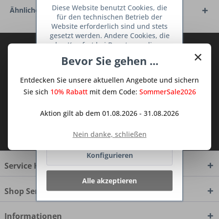
Diese Website benutzt Cookies, die
Ähnliche Artikel
für den technischen Betrieb der
Website erforderlich sind und stets
gesetzt werden. Andere Cookies, die
den Komfort bei Benutzung dieser
Abonnieren Sie den kostenlosen Deine
×
Website erhöhen, der Direktwerbung
Bevor Sie gehen ...
TraumKüche Newsletter und verpassen
dienen oder die Interaktion mit
Sie keine Neuigkeit oder Aktion mehr aus
anderen Websites und sozialen
Entdecken Sie unsere aktuellen Angebote und sichern
Netzwerken vereinfachen sollen,
dem Traum Küchen - Shop.
werden nur mit Ihrer Zustimmung
Sie sich
10% Rabatt
mit dem Code:
SommerSale2026
gesetzt.
Mehr Informationen
Aktion gilt ab dem 01.08.2026 - 31.08.2026
Ich habe die
Datenschutzbestimmungen
Ablehnen
Nein danke, schließen
zur Kenntnis genommen.
Konfigurieren
Service Hotline
Alle akzeptieren
Shop Service
Informationen