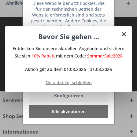
Ähnliche Artikel
Diese Website benutzt Cookies, die
für den technischen Betrieb der
Website erforderlich sind und stets
gesetzt werden. Andere Cookies, die
den Komfort bei Benutzung dieser
Abonnieren Sie den kostenlosen Deine
×
Website erhöhen, der Direktwerbung
TraumKüche Newsletter und verpassen
Bevor Sie gehen ...
dienen oder die Interaktion mit
Sie keine Neuigkeit oder Aktion mehr aus
anderen Websites und sozialen
Entdecken Sie unsere aktuellen Angebote und sichern
dem Traum Küchen - Shop.
Netzwerken vereinfachen sollen,
werden nur mit Ihrer Zustimmung
Sie sich
10% Rabatt
mit dem Code:
SommerSale2026
gesetzt.
Mehr Informationen
Aktion gilt ab dem 01.08.2026 - 31.08.2026
Ich habe die
Datenschutzbestimmungen
Ablehnen
zur Kenntnis genommen.
Nein danke, schließen
Konfigurieren
Service Hotline
Alle akzeptieren
Shop Service
Informationen