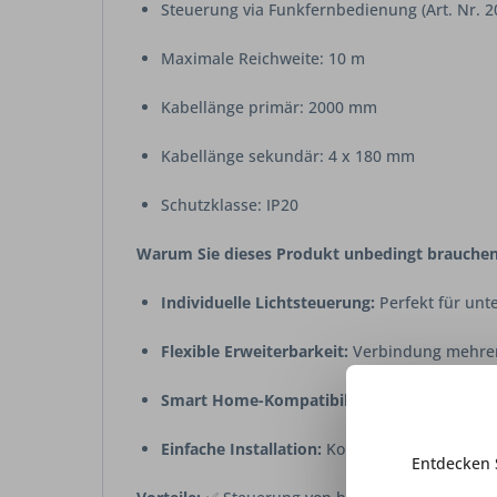
Steuerung via Funkfernbedienung (Art. Nr. 20
Maximale Reichweite: 10 m
Kabellänge primär: 2000 mm
Kabellänge sekundär: 4 x 180 mm
Schutzklasse: IP20
Warum Sie dieses Produkt unbedingt brauchen
Individuelle Lichtsteuerung:
Perfekt für unt
Flexible Erweiterbarkeit:
Verbindung mehrere
Smart Home-Kompatibilität:
Steuerung per 
Einfache Installation:
Komplettset mit Konver
Entdecken 