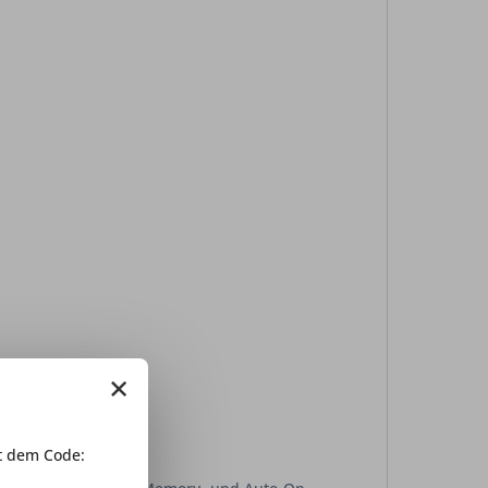
×
 dem Code: