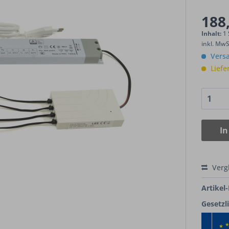
188,
Inhalt:
1
inkl. Mw
Versa
Liefe
In
Verg
Artikel-
Gesetzl