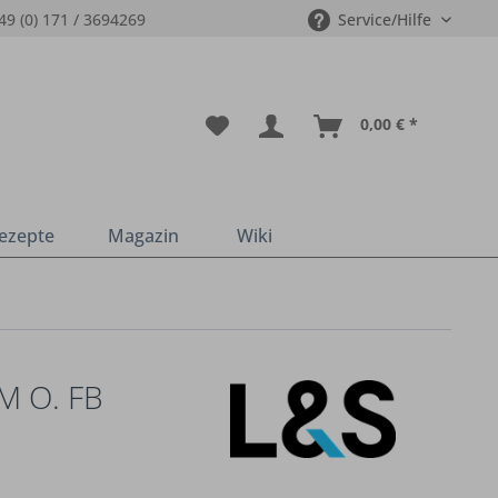
49 (0) 171 / 3694269
Service/Hilfe
0,00 € *
ezepte
Magazin
Wiki
M O. FB