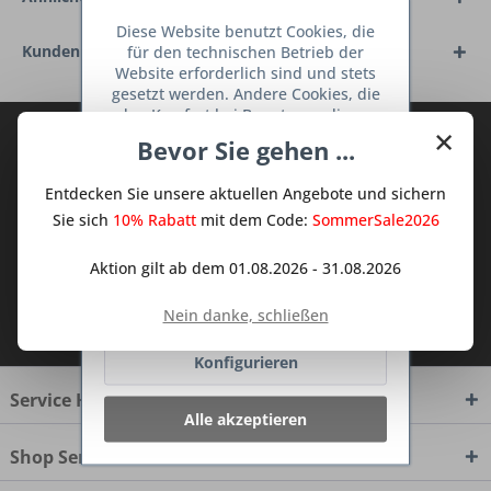
Diese Website benutzt Cookies, die
Kunden haben sich ebenfalls angesehen
für den technischen Betrieb der
Website erforderlich sind und stets
gesetzt werden. Andere Cookies, die
den Komfort bei Benutzung dieser
×
Website erhöhen, der Direktwerbung
Abonnieren Sie den kostenlosen Deine
Bevor Sie gehen ...
dienen oder die Interaktion mit
TraumKüche Newsletter und verpassen
anderen Websites und sozialen
Sie keine Neuigkeit oder Aktion mehr aus
Entdecken Sie unsere aktuellen Angebote und sichern
Netzwerken vereinfachen sollen,
dem Traum Küchen - Shop.
werden nur mit Ihrer Zustimmung
Sie sich
10% Rabatt
mit dem Code:
SommerSale2026
gesetzt.
Mehr Informationen
Aktion gilt ab dem 01.08.2026 - 31.08.2026
Ablehnen
Ich habe die
Datenschutzbestimmungen
Nein danke, schließen
zur Kenntnis genommen.
Konfigurieren
Service Hotline
Alle akzeptieren
Shop Service