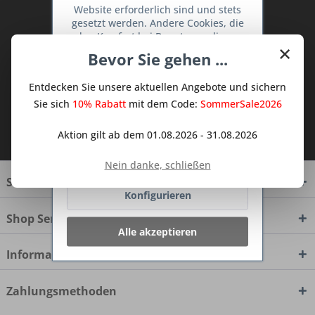
Website erforderlich sind und stets
Abonnieren Sie den kostenlosen Deine
gesetzt werden. Andere Cookies, die
TraumKüche Newsletter und verpassen
den Komfort bei Benutzung dieser
×
Sie keine Neuigkeit oder Aktion mehr aus
Website erhöhen, der Direktwerbung
Bevor Sie gehen ...
dienen oder die Interaktion mit
dem Traum Küchen - Shop.
anderen Websites und sozialen
Entdecken Sie unsere aktuellen Angebote und sichern
Netzwerken vereinfachen sollen,
werden nur mit Ihrer Zustimmung
Sie sich
10% Rabatt
mit dem Code:
SommerSale2026
gesetzt.
Mehr Informationen
Ich habe die
Datenschutzbestimmungen
Aktion gilt ab dem 01.08.2026 - 31.08.2026
zur Kenntnis genommen.
Ablehnen
Nein danke, schließen
Service Hotline
Konfigurieren
Shop Service
Alle akzeptieren
Informationen
Zahlungsmethoden