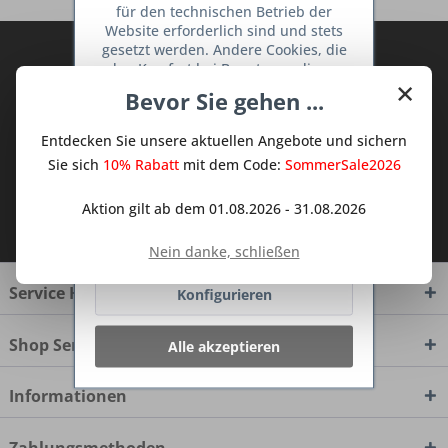
für den technischen Betrieb der
Website erforderlich sind und stets
gesetzt werden. Andere Cookies, die
Abonnieren Sie den kostenlosen Deine
den Komfort bei Benutzung dieser
TraumKüche Newsletter und verpassen
×
Website erhöhen, der Direktwerbung
Bevor Sie gehen ...
Sie keine Neuigkeit oder Aktion mehr aus
dienen oder die Interaktion mit
dem Traum Küchen - Shop.
anderen Websites und sozialen
Entdecken Sie unsere aktuellen Angebote und sichern
Netzwerken vereinfachen sollen,
werden nur mit Ihrer Zustimmung
Sie sich
10% Rabatt
mit dem Code:
SommerSale2026
gesetzt.
Mehr Informationen
Aktion gilt ab dem 01.08.2026 - 31.08.2026
Ich habe die
Datenschutzbestimmungen
zur Kenntnis genommen.
Ablehnen
Nein danke, schließen
Service Hotline
Konfigurieren
Shop Service
Alle akzeptieren
Informationen