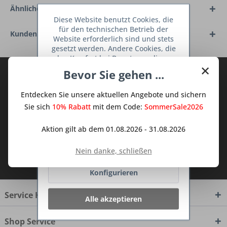
Ähnliche Artikel
Diese Website benutzt Cookies, die
für den technischen Betrieb der
Kunden haben sich ebenfalls angesehen
Website erforderlich sind und stets
gesetzt werden. Andere Cookies, die
den Komfort bei Benutzung dieser
×
Website erhöhen, der Direktwerbung
Bevor Sie gehen ...
Abonnieren Sie den kostenlosen Deine
dienen oder die Interaktion mit
TraumKüche Newsletter und verpassen
anderen Websites und sozialen
Entdecken Sie unsere aktuellen Angebote und sichern
Netzwerken vereinfachen sollen,
Sie keine Neuigkeit oder Aktion mehr aus
werden nur mit Ihrer Zustimmung
Sie sich
10% Rabatt
mit dem Code:
SommerSale2026
dem Traum Küchen - Shop.
gesetzt.
Mehr Informationen
Aktion gilt ab dem 01.08.2026 - 31.08.2026
Ablehnen
Nein danke, schließen
Ich habe die
Datenschutzbestimmungen
zur Kenntnis genommen.
Konfigurieren
Service Hotline
Alle akzeptieren
Shop Service