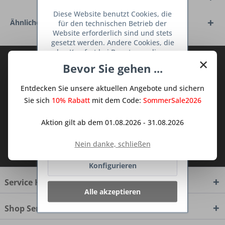
Diese Website benutzt Cookies, die
Ähnliche Artikel
für den technischen Betrieb der
Website erforderlich sind und stets
gesetzt werden. Andere Cookies, die
den Komfort bei Benutzung dieser
×
Abonnieren Sie den kostenlosen Deine
Website erhöhen, der Direktwerbung
Bevor Sie gehen ...
dienen oder die Interaktion mit
TraumKüche Newsletter und verpassen
anderen Websites und sozialen
Sie keine Neuigkeit oder Aktion mehr aus
Entdecken Sie unsere aktuellen Angebote und sichern
Netzwerken vereinfachen sollen,
dem Traum Küchen - Shop.
werden nur mit Ihrer Zustimmung
Sie sich
10% Rabatt
mit dem Code:
SommerSale2026
gesetzt.
Mehr Informationen
Aktion gilt ab dem 01.08.2026 - 31.08.2026
Ablehnen
Ich habe die
Datenschutzbestimmungen
Nein danke, schließen
zur Kenntnis genommen.
Konfigurieren
Service Hotline
Alle akzeptieren
Shop Service