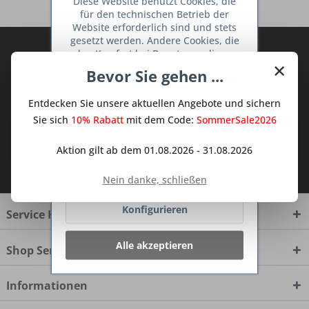
Diese Website benutzt Cookies, die
für den technischen Betrieb der
Website erforderlich sind und stets
gesetzt werden. Andere Cookies, die
Abonnieren Sie den kostenlosen Deine
den Komfort bei Benutzung dieser
×
TraumKüche Newsletter und verpassen
Website erhöhen, der Direktwerbung
Bevor Sie gehen ...
dienen oder die Interaktion mit
Sie keine Neuigkeit oder Aktion mehr aus
anderen Websites und sozialen
dem Traum Küchen - Shop.
Entdecken Sie unsere aktuellen Angebote und sichern
Netzwerken vereinfachen sollen,
werden nur mit Ihrer Zustimmung
Sie sich
10% Rabatt
mit dem Code:
SommerSale2026
gesetzt.
Mehr Informationen
Aktion gilt ab dem 01.08.2026 - 31.08.2026
Ich habe die
Datenschutzbestimmungen
Ablehnen
zur Kenntnis genommen.
Nein danke, schließen
Konfigurieren
Service Hotline
Alle akzeptieren
Shop Service
Informationen