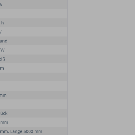
 A
 h
W
Band
/W
eiß
lm
 mm
tück
0 mm
 mm, Länge 5000 mm