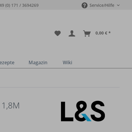
49 (0) 171 / 3694269
Service/Hilfe
0,00 € *
ezepte
Magazin
Wiki
 1,8M