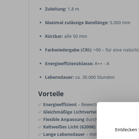
Zuleitung:
1,8 m
Maximal zulässige Bandlänge:
5.000 mm
Kürzbar:
alle 50 mm
Farbwiedergabe (CRI):
>90 – für eine natürli
Energieeffizienzklasse:
A++ - A
Lebensdauer:
ca. 30.000 Stunden
Vorteile
✅
Energieeffizient
– Bewertung A++ bis A
✅
Gleichmäßige Lichtverteilung
dank 6 LEDs p
✅
Flexible Anpassung
durch Kürzbarkeit alle 5
✅
Kaltweißes Licht (6200K)
für eine klare, hell
Entdecken 
✅
Lange Lebensdauer
– minimierter Wartungs