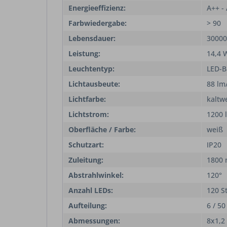
Energieeffizienz:
A++ -
Farbwiedergabe:
> 90
Lebensdauer:
30000
Leistung:
14,4 
Leuchtentyp:
LED-
Lichtausbeute:
88 lm
Lichtfarbe:
kaltw
Lichtstrom:
1200 
Oberfläche / Farbe:
weiß
Schutzart:
IP20
Zuleitung:
1800
Abstrahlwinkel:
120°
Anzahl LEDs:
120 S
Aufteilung:
6 / 5
Abmessungen:
8x1,2