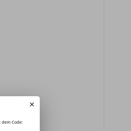
×
 dem Code: