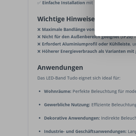
✅
Einfache Installation
mit 1,8 m langer Zuleitu
Wichtige Hinweise & Nachteile
❌
Maximale Bandlänge von 5.000 mm beachte
❌
Nicht für den Außenbereich geeignet (IP20)
–
❌
Erfordert Aluminiumprofil oder Kühlleiste
, 
❌
Höherer Energieverbrauch als Varianten mit 
Anwendungen
Das LED-Band Tudo eignet sich ideal für:
Wohnräume:
Perfekte Beleuchtung für moder
Gewerbliche Nutzung:
Effiziente Beleuchtun
Dekorative Anwendungen:
Indirekte Beleuc
Industrie- und Geschäftsanwendungen:
Lang