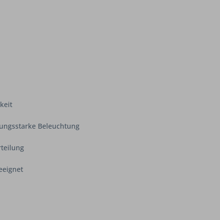
keit
stungsstarke Beleuchtung
rteilung
eeignet