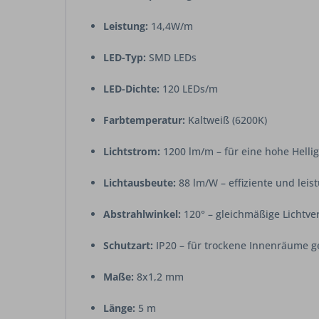
Leistung:
14,4W/m
LED-Typ:
SMD LEDs
LED-Dichte:
120 LEDs/m
Farbtemperatur:
Kaltweiß (6200K)
Lichtstrom:
1200 lm/m – für eine hohe Hellig
Lichtausbeute:
88 lm/W – effiziente und lei
Abstrahlwinkel:
120° – gleichmäßige Lichtve
Schutzart:
IP20 – für trockene Innenräume g
Maße:
8x1,2 mm
Länge:
5 m