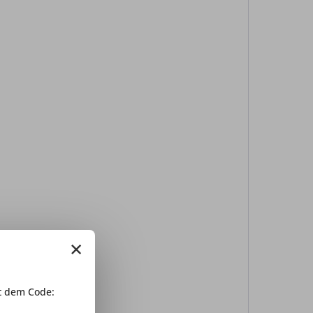
×
 dem Code: