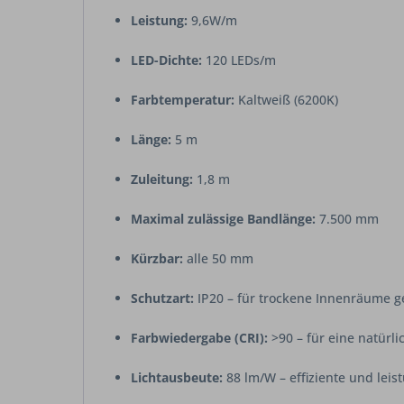
Leistung:
9,6W/m
LED-Dichte:
120 LEDs/m
Farbtemperatur:
Kaltweiß (6200K)
Länge:
5 m
Zuleitung:
1,8 m
Maximal zulässige Bandlänge:
7.500 mm
Kürzbar:
alle 50 mm
Schutzart:
IP20 – für trockene Innenräume g
Farbwiedergabe (CRI):
>90 – für eine natürli
Lichtausbeute:
88 lm/W – effiziente und lei