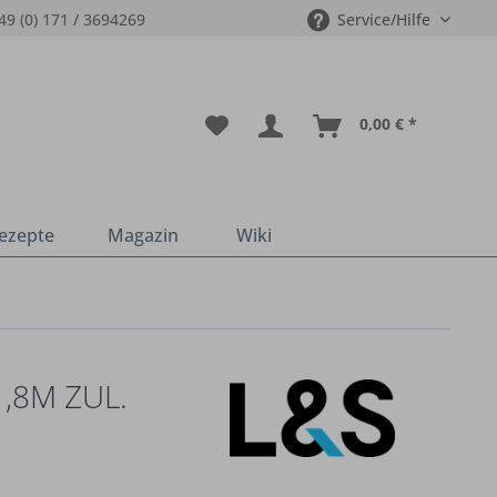
49 (0) 171 / 3694269
Service/Hilfe
0,00 € *
ezepte
Magazin
Wiki
,8M ZUL.