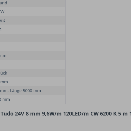
Band
/W
eiß
m
 mm
tück
0 mm
 mm, Länge 5000 mm
50 mm
 Tudo 24V 8 mm 9,6W/m 120LED/m CW 6200 K 5 m 1