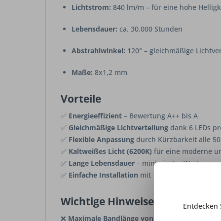
Lichtstrom:
840 lm/m – für eine hohe Helligk
Lebensdauer:
ca. 30.000 Stunden
Abstrahlwinkel:
120° – gleichmäßige Lichtve
Maße:
8x1,2 mm
Vorteile
✅
Energieeffizient
– Bewertung A++ bis A
✅
Gleichmäßige Lichtverteilung
dank 6 LEDs p
✅
Flexible Anpassung
durch Kürzbarkeit alle 5
✅
Kaltweißes Licht (6200K)
für eine moderne u
✅
Lange Lebensdauer
– minimierter Wartungs
✅
Einfache Installation
mit 1,8 m langer Zuleitu
Wichtige Hinweise & Nachteile
Entdecken 
❌
Maximale Bandlänge von 7.500 mm beachte