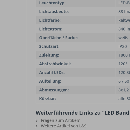
Leuchtentyp:
LED-
Lichtausbeute:
88 lm
Lichtfarbe:
kaltw
Lichtstrom:
840 l
Oberfläche / Farbe:
weiß
Schutzart:
IP20
Zuleitung:
1800
Abstrahlwinkel:
120°
Anzahl LEDs:
120 S
Aufteilung:
6 / 5
Abmessungen:
8x1,2
Kürzbar:
alle 
Weiterführende Links zu "LED Band
Fragen zum Artikel?
Weitere Artikel von L&S