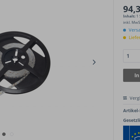
94,3
Inhalt:
1
inkl. Mw
Versa
Liefe
In
Verg
Artikel-
Gesetzl