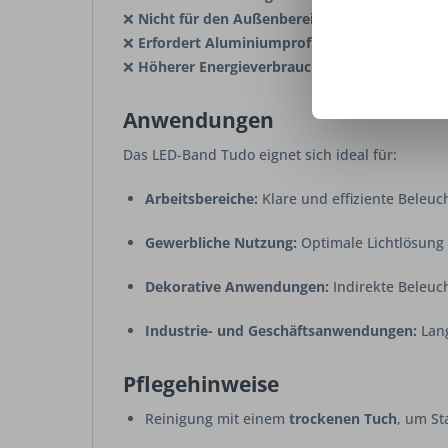
❌
Nicht für den Außenbereich geeignet (IP20)
–
❌
Erfordert Aluminiumprofil oder Kühlleiste
, 
❌
Höherer Energieverbrauch als niedrigere Wat
Anwendungen
Das LED-Band Tudo eignet sich ideal für:
Arbeitsbereiche:
Klare und effiziente Beleu
Gewerbliche Nutzung:
Optimale Lichtlösung 
Dekorative Anwendungen:
Indirekte Beleuc
Industrie- und Geschäftsanwendungen:
Lang
Pflegehinweise
Reinigung mit einem
trockenen Tuch
, um St