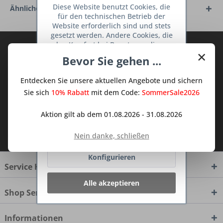
Diese Website benutzt Cookies, die
Ähnliche Artikel
für den technischen Betrieb der
Website erforderlich sind und stets
gesetzt werden. Andere Cookies, die
den Komfort bei Benutzung dieser
Abonnieren Sie den kostenlosen Deine
×
Website erhöhen, der Direktwerbung
Bevor Sie gehen ...
TraumKüche Newsletter und verpassen
dienen oder die Interaktion mit
Sie keine Neuigkeit oder Aktion mehr aus
anderen Websites und sozialen
Entdecken Sie unsere aktuellen Angebote und sichern
Netzwerken vereinfachen sollen,
dem Traum Küchen - Shop.
werden nur mit Ihrer Zustimmung
Sie sich
10% Rabatt
mit dem Code:
SommerSale2026
gesetzt.
Mehr Informationen
Aktion gilt ab dem 01.08.2026 - 31.08.2026
Ich habe die
Datenschutzbestimmungen
Ablehnen
Nein danke, schließen
zur Kenntnis genommen.
Konfigurieren
Service Hotline
Alle akzeptieren
Shop Service
Informationen