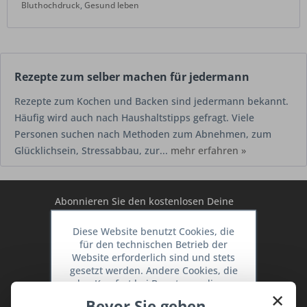
Bluthochdruck
,
Gesund leben
Rezepte zum selber machen für jedermann
Rezepte zum Kochen und Backen sind jedermann bekannt.
Häufig wird auch nach Haushaltstipps gefragt. Viele
Personen suchen nach Methoden zum Abnehmen, zum
Glücklichsein, Stressabbau, zur...
mehr erfahren »
Abonnieren Sie den kostenlosen Deine
TraumKüche Newsletter und verpassen
Diese Website benutzt Cookies, die
Sie keine Neuigkeit oder Aktion mehr aus
für den technischen Betrieb der
dem Traum Küchen - Shop.
Website erforderlich sind und stets
gesetzt werden. Andere Cookies, die
den Komfort bei Benutzung dieser
×
Website erhöhen, der Direktwerbung
Bevor Sie gehen ...