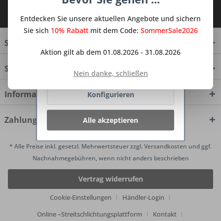
dienen oder die Interaktion mit
Ich habe die
Datenschutzbestimmungen
anderen Websites und sozialen
zur Kenntnis genommen.
Entdecken Sie unsere aktuellen Angebote und sichern
Netzwerken vereinfachen sollen,
werden nur mit Ihrer Zustimmung
Sie sich
10% Rabatt
mit dem Code:
SommerSale2026
gesetzt.
Mehr Informationen
Service Hotline
Aktion gilt ab dem 01.08.2026 - 31.08.2026
Shop Service
Ablehnen
Nein danke, schließen
Informationen
Konfigurieren
Zahlungsmethoden
Alle akzeptieren
* Alle Preise inkl. gesetzl. Mehrwertsteuer zzgl.
Versandkosten
und ggf.
Nachnahmegebühren, wenn nicht anders beschrieben
Vertrag widerrufen
Cookie-Einstellungen
Händler-Login
Online –Streitschlichtungsplattform
Kontakt