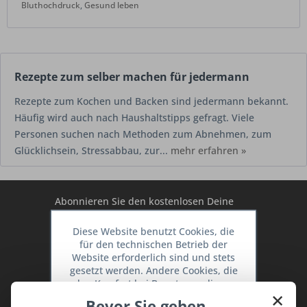
Bluthochdruck
,
Gesund leben
Rezepte zum selber machen für jedermann
Rezepte zum Kochen und Backen sind jedermann bekannt.
Häufig wird auch nach Haushaltstipps gefragt. Viele
Personen suchen nach Methoden zum Abnehmen, zum
Glücklichsein, Stressabbau, zur...
mehr erfahren »
Abonnieren Sie den kostenlosen Deine
TraumKüche Newsletter und verpassen
Diese Website benutzt Cookies, die
Sie keine Neuigkeit oder Aktion mehr aus
für den technischen Betrieb der
dem Traum Küchen - Shop.
Website erforderlich sind und stets
gesetzt werden. Andere Cookies, die
den Komfort bei Benutzung dieser
×
Website erhöhen, der Direktwerbung
Bevor Sie gehen ...