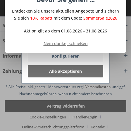
dienen oder die Interaktion mit
Ich habe die
Datenschutzbestimmungen
anderen Websites und sozialen
zur Kenntnis genommen.
Entdecken Sie unsere aktuellen Angebote und sichern
Netzwerken vereinfachen sollen,
werden nur mit Ihrer Zustimmung
Sie sich
10% Rabatt
mit dem Code:
SommerSale2026
gesetzt.
Mehr Informationen
Service Hotline
Aktion gilt ab dem 01.08.2026 - 31.08.2026
Shop Service
Ablehnen
Nein danke, schließen
Informationen
Konfigurieren
Zahlungsmethoden
Alle akzeptieren
* Alle Preise inkl. gesetzl. Mehrwertsteuer zzgl.
Versandkosten
und ggf.
Nachnahmegebühren, wenn nicht anders beschrieben
Vertrag widerrufen
Cookie-Einstellungen
Händler-Login
Online –Streitschlichtungsplattform
Kontakt