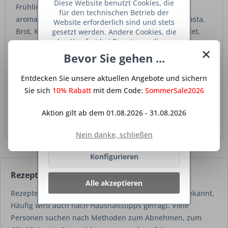
Diese Website benutzt Cookies, die
Frühlingsküche. Mit wenigen Zutaten entsteht ein
für den technischen Betrieb der
aromatisches, vielseitiges Rezept, das perfekt zu Pasta,
Website erforderlich sind und stets
Brot, Kartoffeln oder als Dip passt. Schnell zubereitet,
gesetzt werden. Andere Cookies, die
den Komfort bei Benutzung dieser
voller Geschmack und ideal für alle, die saisonale Küche
×
Website erhöhen, der Direktwerbung
Bevor Sie gehen ...
lieben.
dienen oder die Interaktion mit
anderen Websites und sozialen
Entdecken Sie unsere aktuellen Angebote und sichern
Mehr lesen
Netzwerken vereinfachen sollen,
werden nur mit Ihrer Zustimmung
Sie sich
10% Rabatt
mit dem Code:
SommerSale2026
Tags:
Bärlauchpesto
,
Bärlauch Rezept
,
Pesto selber machen
,
gesetzt.
Mehr Informationen
Frühlingsrezepte
,
Bärlauch Küche
,
Wildkräuter Rezept
,
saisonale
Aktion gilt ab dem 01.08.2026 - 31.08.2026
Küche
,
frischer Bärlauch
,
gesunde Küche
,
einfache Rezepte
Ablehnen
Nein danke, schließen
Konfigurieren
Rezepte zum selber machen für jedermann
Alle akzeptieren
Rezepte zum Kochen und Backen sind jedermann bekannt.
Häufig wird auch nach Haushaltstipps gefragt. Viele
Personen suchen nach Methoden zum Abnehmen, zum