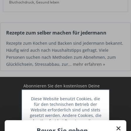
Bluthochdruck
,
Gesund leben
Rezepte zum selber machen für jedermann
Rezepte zum Kochen und Backen sind jedermann bekannt.
Häufig wird auch nach Haushaltstipps gefragt. Viele
Personen suchen nach Methoden zum Abnehmen, zum
Glücklichsein, Stressabbau, zur...
mehr erfahren »
Abonnieren Sie den kostenlosen Deine
TraumKüche Newsletter und verpassen
Diese Website benutzt Cookies, die
Sie keine Neuigkeit oder Aktion mehr aus
für den technischen Betrieb der
dem Traum Küchen - Shop.
Website erforderlich sind und stets
gesetzt werden. Andere Cookies, die
den Komfort bei Benutzung dieser
×
Website erhöhen, der Direktwerbung
Bevor Sie gehen ...