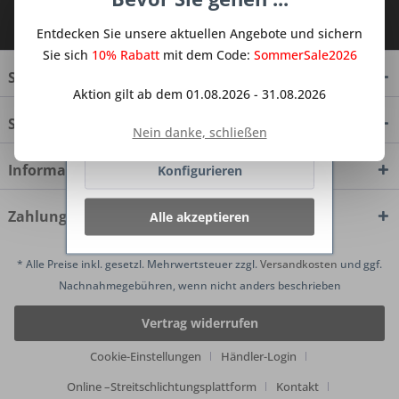
dienen oder die Interaktion mit
Ich habe die
Datenschutzbestimmungen
anderen Websites und sozialen
zur Kenntnis genommen.
Entdecken Sie unsere aktuellen Angebote und sichern
Netzwerken vereinfachen sollen,
werden nur mit Ihrer Zustimmung
Sie sich
10% Rabatt
mit dem Code:
SommerSale2026
gesetzt.
Mehr Informationen
Service Hotline
Aktion gilt ab dem 01.08.2026 - 31.08.2026
Shop Service
Ablehnen
Nein danke, schließen
Informationen
Konfigurieren
Zahlungsmethoden
Alle akzeptieren
* Alle Preise inkl. gesetzl. Mehrwertsteuer zzgl.
Versandkosten
und ggf.
Nachnahmegebühren, wenn nicht anders beschrieben
Vertrag widerrufen
Cookie-Einstellungen
Händler-Login
Online –Streitschlichtungsplattform
Kontakt