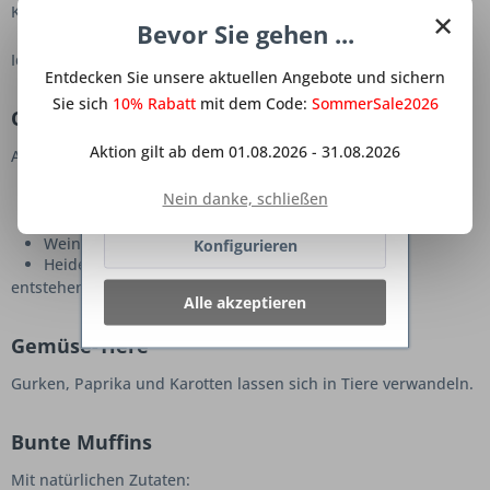
×
Kinder lieben kreative Aufgaben.
Website erhöhen, der Direktwerbung
Bevor Sie gehen ...
dienen oder die Interaktion mit
Ideen für den Kindertag:
anderen Websites und sozialen
Entdecken Sie unsere aktuellen Angebote und sichern
Netzwerken vereinfachen sollen,
werden nur mit Ihrer Zustimmung
Sie sich
10% Rabatt
mit dem Code:
SommerSale2026
Obstgesichter
gesetzt.
Mehr Informationen
Aktion gilt ab dem 01.08.2026 - 31.08.2026
Aus:
Ablehnen
Nein danke, schließen
Bananen
Erdbeeren
Weintrauben
Konfigurieren
Heidelbeeren
entstehen lustige Gesichter.
Alle akzeptieren
Gemüse-Tiere
Gurken, Paprika und Karotten lassen sich in Tiere verwandeln.
Bunte Muffins
Mit natürlichen Zutaten: