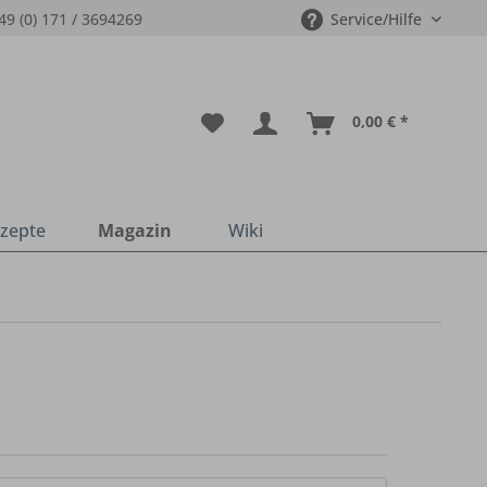
49 (0) 171 / 3694269
Service/Hilfe
0,00 € *
zepte
Magazin
Wiki