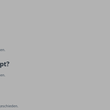
ten.
pt?
nen.
geschieden.