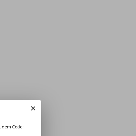
×
 dem Code: